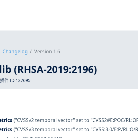
Changelog
Version 1.6
plib (RHSA-2019:2196)
 插件 ID 127695
trics
("CVSSv2 temporal vector" set to "CVSS2#E:POC/RL:OF
trics
("CVSSv3 temporal vector" set to "CVSS:3.0/E:P/RL:O/R