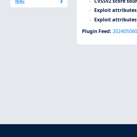
CVSSv2 score sou
指标
Exploit attributes
Exploit attributes
Plugin Feed
:
20240506