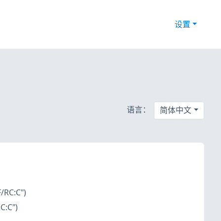
设置
语言：
简体中文
/RC:C")
C:C")