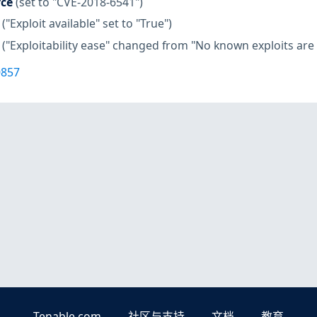
rce
(set to "CVE-2018-6541")
("Exploit available" set to "True")
("Exploitability ease" changed from "No known exploits are a
0857
Tenable.com
社区与支持
文档
教育