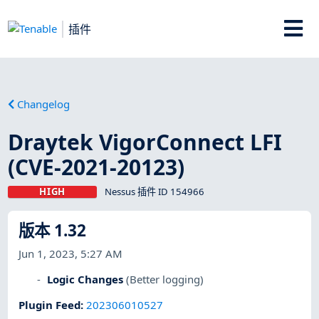
插件
Changelog
Draytek VigorConnect LFI
(CVE-2021-20123)
HIGH
Nessus 插件 ID 154966
版本 1.32
Jun 1, 2023, 5:27 AM
Logic Changes
(Better logging)
Plugin Feed
:
202306010527