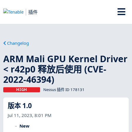
插件
Changelog
ARM Mali GPU Kernel Driver
< r42p0 释放后使用 (CVE-
2022-46394)
HIGH
Nessus 插件 ID 178131
版本 1.0
Jul 11, 2023, 8:01 PM
New