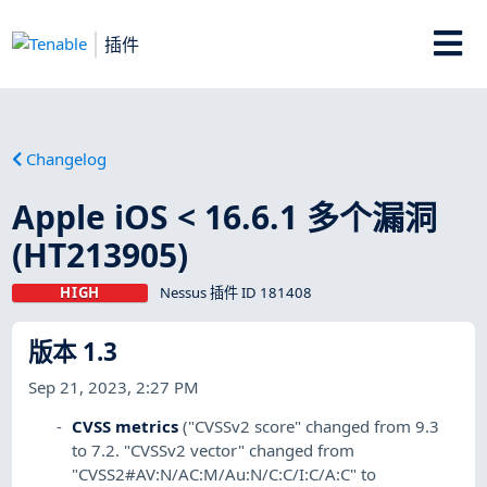
插件
Changelog
Apple iOS < 16.6.1 多个漏洞
(HT213905)
HIGH
Nessus 插件 ID 181408
版本 1.3
Sep 21, 2023, 2:27 PM
CVSS metrics
("CVSSv2 score" changed from 9.3
to 7.2. "CVSSv2 vector" changed from
"CVSS2#AV:N/AC:M/Au:N/C:C/I:C/A:C" to