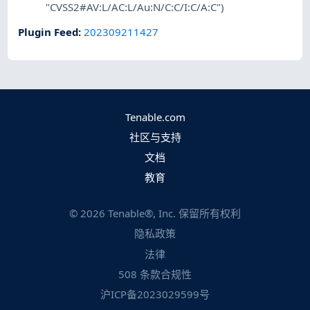
"CVSS2#AV:L/AC:L/Au:N/C:C/I:C/A:C")
Plugin Feed
:
202309211427
Tenable.com
社区与支持
文档
教育
©
2026
Tenable®, Inc. 保留所有权利
隐私政策
法律
508 条款合规性
沪ICP备2023029599号