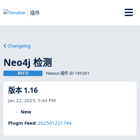
插件
Changelog
Neo4j 检测
INFO
Nessus 插件 ID 195301
版本 1.16
Jan 22, 2025, 5:44 PM
New
Plugin Feed
:
202501221744