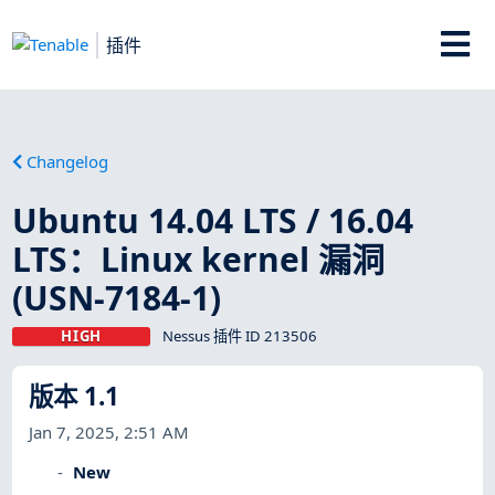
插件
Changelog
Ubuntu 14.04 LTS / 16.04
LTS：Linux kernel 漏洞
(USN-7184-1)
HIGH
Nessus 插件 ID 213506
版本 1.1
Jan 7, 2025, 2:51 AM
New