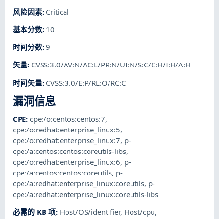
风险因素
:
Critical
基本分数
:
10
时间分数
:
9
矢量
:
CVSS:3.0/AV:N/AC:L/PR:N/UI:N/S:C/C:H/I:H/A:H
时间矢量
:
CVSS:3.0/E:P/RL:O/RC:C
漏洞信息
CPE
:
cpe:/o:centos:centos:7
,
cpe:/o:redhat:enterprise_linux:5
,
cpe:/o:redhat:enterprise_linux:7
,
p-
cpe:/a:centos:centos:coreutils-libs
,
cpe:/o:redhat:enterprise_linux:6
,
p-
cpe:/a:centos:centos:coreutils
,
p-
cpe:/a:redhat:enterprise_linux:coreutils
,
p-
cpe:/a:redhat:enterprise_linux:coreutils-libs
必需的 KB 项
:
Host/OS/identifier
,
Host/cpu
,