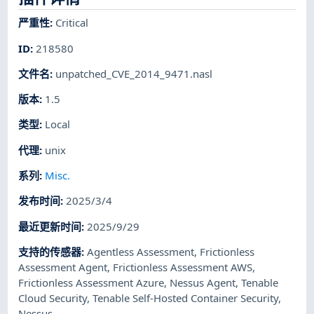
严重性
:
Critical
ID
:
218580
文件名
:
unpatched_CVE_2014_9471.nasl
版本
:
1.5
类型
:
Local
代理
:
unix
系列
:
Misc.
发布时间
:
2025/3/4
最近更新时间
:
2025/9/29
支持的传感器
:
Agentless Assessment
,
Frictionless
Assessment Agent
,
Frictionless Assessment AWS
,
Frictionless Assessment Azure
,
Nessus Agent
,
Tenable
Cloud Security
,
Tenable Self-Hosted Container Security
,
Nessus