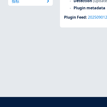
Detection
(update
指标
Plugin metadata
Plugin Feed
:
20250901