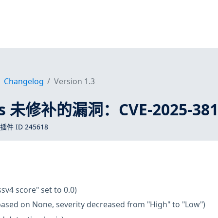
Changelog
Version 1.3
ros 未修补的漏洞：CVE-2025-381
 插件 ID 245618
ssv4 score" set to 0.0)
based on None, severity decreased from "High" to "Low")