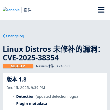
插件
Changelog
Linux Distros 未修补的漏洞：
CVE-2025-38354
MEDIUM
Nessus 插件 ID 248683
版本 1.8
Dec 15, 2025, 9:39 PM
Detection
(updated detection logic)
Plugin metadata