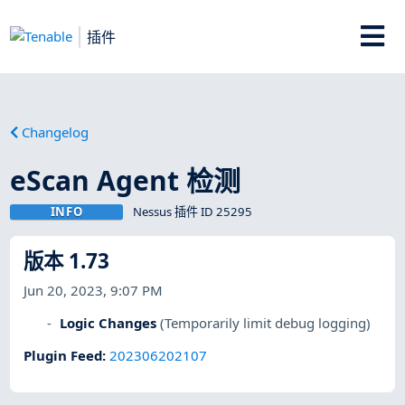
插件
Changelog
eScan Agent 检测
INFO
Nessus 插件 ID 25295
版本 1.73
Jun 20, 2023, 9:07 PM
Logic Changes
(Temporarily limit debug logging)
Plugin Feed
:
202306202107