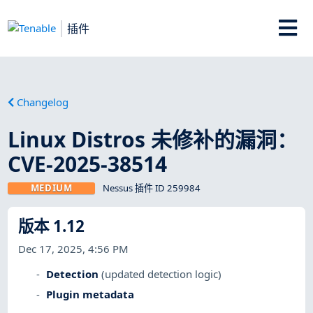
插件
Changelog
Linux Distros 未修补的漏洞：
CVE-2025-38514
MEDIUM
Nessus 插件 ID 259984
版本 1.12
Dec 17, 2025, 4:56 PM
Detection
(updated detection logic)
Plugin metadata