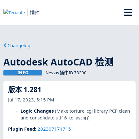
插件
Changelog
Autodesk AutoCAD 检测
INFO
Nessus 插件 ID 73290
版本 1.281
Jul 17, 2023, 5:15 PM
Logic Changes
(Make torture_cgi library PCP clean
and consolidate utf16_to_ascii())
Plugin Feed
:
202307171715