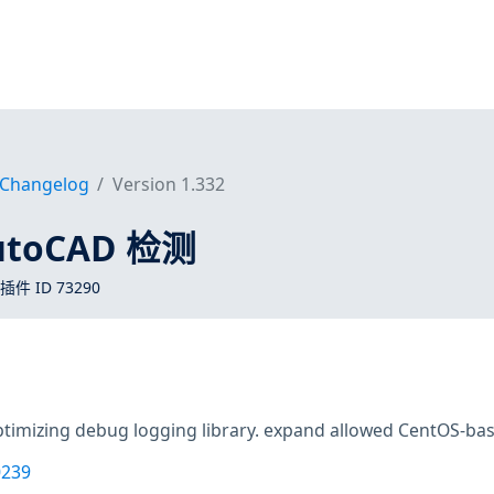
Changelog
Version 1.332
AutoCAD 检测
 插件 ID 73290
timizing debug logging library. expand allowed CentOS-base
0239