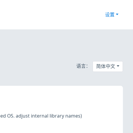
设置
语言：
简体中文
d OS. adjust internal library names)