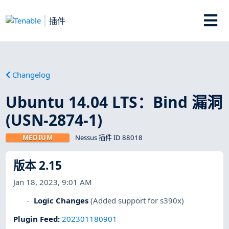
插件
Changelog
Ubuntu 14.04 LTS：Bind 漏洞
(USN-2874-1)
MEDIUM
Nessus 插件 ID 88018
版本 2.15
Jan 18, 2023, 9:01 AM
Logic Changes
(Added support for s390x)
Plugin Feed
:
202301180901