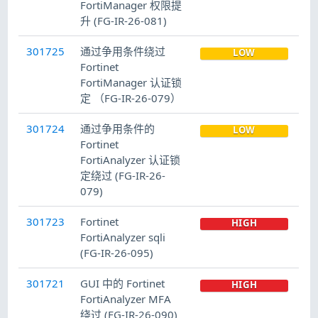
FortiManager 权限提
升 (FG-IR-26-081)
301725
通过争用条件绕过
LOW
Fortinet
FortiManager 认证锁
定 （FG-IR-26-079）
301724
通过争用条件的
LOW
Fortinet
FortiAnalyzer 认证锁
定绕过 (FG-IR-26-
079)
301723
Fortinet
HIGH
FortiAnalyzer sqli
(FG-IR-26-095)
301721
GUI 中的 Fortinet
HIGH
FortiAnalyzer MFA
绕过 (FG-IR-26-090)