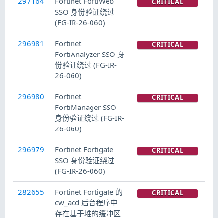
297164
Fortinet FortiWeb
CRITICAL
SSO 身份验证绕过
(FG-IR-26-060)
296981
Fortinet
CRITICAL
FortiAnalyzer SSO 身
份验证绕过 (FG-IR-
26-060)
296980
Fortinet
CRITICAL
FortiManager SSO
身份验证绕过 (FG-IR-
26-060)
296979
Fortinet Fortigate
CRITICAL
SSO 身份验证绕过
(FG-IR-26-060)
282655
Fortinet Fortigate 的
CRITICAL
cw_acd 后台程序中
存在基于堆的缓冲区