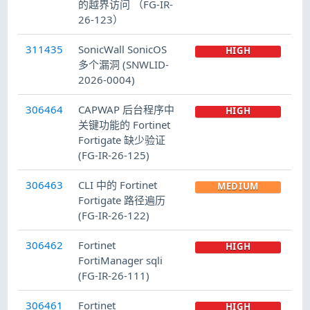
的越界访问 （FG-IR-
26-123）
311435
SonicWall SonicOS
HIGH
多个漏洞 (SNWLID-
2026-0004)
306464
CAPWAP 后台程序中
HIGH
关键功能的 Fortinet
Fortigate 缺少验证
(FG-IR-26-125)
306463
CLI 中的 Fortinet
MEDIUM
Fortigate 路径遍历
(FG-IR-26-122)
306462
Fortinet
HIGH
FortiManager sqli
(FG-IR-26-111)
306461
Fortinet
HIGH