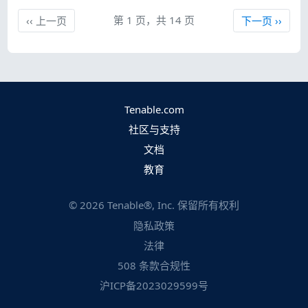
上一页
第 1 页，共 14 页
下一页
‹‹
上一页
下一页
››
Tenable.com
社区与支持
文档
教育
©
2026
Tenable®, Inc. 保留所有权利
隐私政策
法律
508 条款合规性
沪ICP备2023029599号