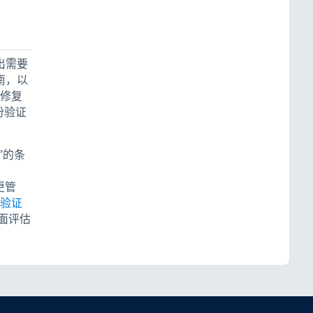
出需要
南，以
在修复
份验证
”的条
更管
验证
面评估