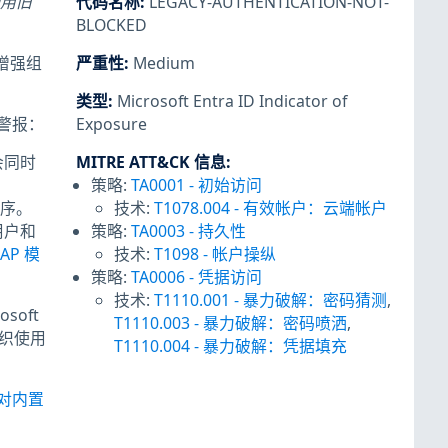
使用旧
代码名称
:
LEGACY-AUTHENTICATION-NOT-
BLOCKED
增强组
严重性
:
Medium
类型
:
Microsoft Entra ID Indicator of
警报：
Exposure
会同时
MITRE ATT&CK 信息
:
策略:
TA0001
-
初始访问
序。
技术:
T1078.004
-
有效帐户：云端帐户
用户和
策略:
TA0003
-
持久性
AP 模
技术:
T1098
-
帐户操纵
策略:
TA0006
-
凭据访问
技术:
T1110.001
-
暴力破解：密码猜测
,
soft
T1110.003
-
暴力破解：密码喷洒
,
组织使用
T1110.004
-
暴力破解：凭据填充
对内置