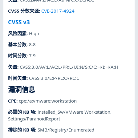
CVSS 分数来源
:
CVE-2017-4924
CVSS v3
风险因素
:
High
基本分数
:
8.8
时间分数
:
7.9
矢量
:
CVSS:3.0/AV:L/AC:L/PR:L/UI:N/S:C/C:H/I:H/A:H
时间矢量
:
CVSS:3.0/E:P/RL:O/RC:C
漏洞信息
CPE
:
cpe:/a:vmware:workstation
必需的 KB 项
:
installed_Sw/VMware Workstation
,
Settings/ParanoidReport
排除的 KB 项
:
SMB/Registry/Enumerated