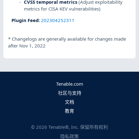
CVSS temporal metrics
(Adjust exploitability
metrics for CISA KEV vulnerabilities)
Plugin Feed
:
202304252311
*
Changelogs are generally available for changes made
after Nov 1, 2022
Tenable.com
社区与支持
文档
教育
©
2026
Tenable®, Inc. 保留所有权利
隐私政策