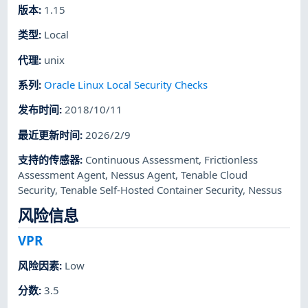
版本
:
1.15
类型
:
Local
代理
:
unix
系列
:
Oracle Linux Local Security Checks
发布时间
:
2018/10/11
最近更新时间
:
2026/2/9
支持的传感器
:
Continuous Assessment
,
Frictionless
Assessment Agent
,
Nessus Agent
,
Tenable Cloud
Security
,
Tenable Self-Hosted Container Security
,
Nessus
风险信息
VPR
风险因素
:
Low
分数
:
3.5