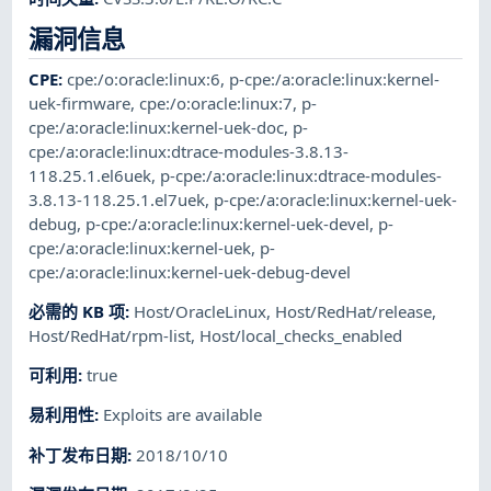
漏洞信息
CPE
:
cpe:/o:oracle:linux:6
,
p-cpe:/a:oracle:linux:kernel-
uek-firmware
,
cpe:/o:oracle:linux:7
,
p-
cpe:/a:oracle:linux:kernel-uek-doc
,
p-
cpe:/a:oracle:linux:dtrace-modules-3.8.13-
118.25.1.el6uek
,
p-cpe:/a:oracle:linux:dtrace-modules-
3.8.13-118.25.1.el7uek
,
p-cpe:/a:oracle:linux:kernel-uek-
debug
,
p-cpe:/a:oracle:linux:kernel-uek-devel
,
p-
cpe:/a:oracle:linux:kernel-uek
,
p-
cpe:/a:oracle:linux:kernel-uek-debug-devel
必需的 KB 项
:
Host/OracleLinux
,
Host/RedHat/release
,
Host/RedHat/rpm-list
,
Host/local_checks_enabled
可利用
:
true
易利用性
:
Exploits are available
补丁发布日期
:
2018/10/10