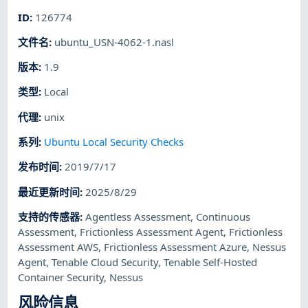
ID
:
126774
文件名
:
ubuntu_USN-4062-1.nasl
版本
:
1.9
类型
:
Local
代理
:
unix
系列
:
Ubuntu Local Security Checks
发布时间
:
2019/7/17
最近更新时间
:
2025/8/29
支持的传感器
:
Agentless Assessment
,
Continuous
Assessment
,
Frictionless Assessment Agent
,
Frictionless
Assessment AWS
,
Frictionless Assessment Azure
,
Nessus
Agent
,
Tenable Cloud Security
,
Tenable Self-Hosted
Container Security
,
Nessus
风险信息