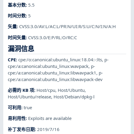
基本分数
:
5.5
时间分数
:
5
矢量
:
CVSS:3.0/AV:L/AC:L/PR:N/UI:R/S:U/C:N/I:N/A:H
时间矢量
:
CVSS:3.0/E:P/RL:O/RC:C
漏洞信息
CPE
:
cpe:/o:canonical:ubuntu_linux:18.04:-:lts
,
p-
cpe:/a:canonical:ubuntu_linux:wavpack
,
p-
cpe:/a:canonical:ubuntu_linux:libwavpack1
,
p-
cpe:/a:canonical:ubuntu_linux:libwavpack-dev
必需的 KB 项
:
Host/cpu
,
Host/Ubuntu
,
Host/Ubuntu/release
,
Host/Debian/dpkg-l
可利用
:
true
易利用性
:
Exploits are available
补丁发布日期
:
2019/7/16