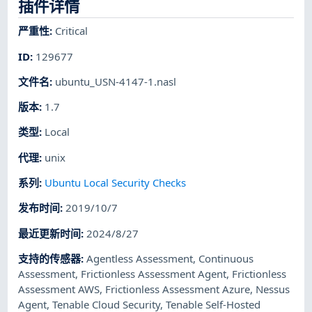
插件详情
严重性
:
Critical
ID
:
129677
文件名
:
ubuntu_USN-4147-1.nasl
版本
:
1.7
类型
:
Local
代理
:
unix
系列
:
Ubuntu Local Security Checks
发布时间
:
2019/10/7
最近更新时间
:
2024/8/27
支持的传感器
:
Agentless Assessment
,
Continuous
Assessment
,
Frictionless Assessment Agent
,
Frictionless
Assessment AWS
,
Frictionless Assessment Azure
,
Nessus
Agent
,
Tenable Cloud Security
,
Tenable Self-Hosted