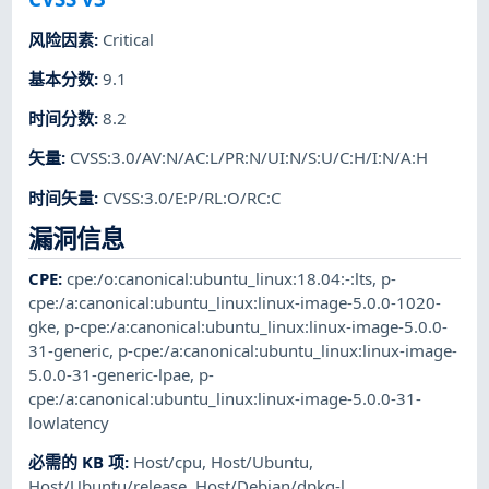
风险因素
:
Critical
基本分数
:
9.1
时间分数
:
8.2
矢量
:
CVSS:3.0/AV:N/AC:L/PR:N/UI:N/S:U/C:H/I:N/A:H
时间矢量
:
CVSS:3.0/E:P/RL:O/RC:C
漏洞信息
CPE
:
cpe:/o:canonical:ubuntu_linux:18.04:-:lts
,
p-
cpe:/a:canonical:ubuntu_linux:linux-image-5.0.0-1020-
gke
,
p-cpe:/a:canonical:ubuntu_linux:linux-image-5.0.0-
31-generic
,
p-cpe:/a:canonical:ubuntu_linux:linux-image-
5.0.0-31-generic-lpae
,
p-
cpe:/a:canonical:ubuntu_linux:linux-image-5.0.0-31-
lowlatency
必需的 KB 项
:
Host/cpu
,
Host/Ubuntu
,
Host/Ubuntu/release
,
Host/Debian/dpkg-l