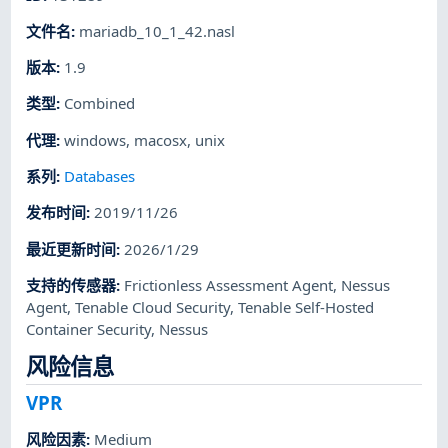
文件名
:
mariadb_10_1_42.nasl
版本
:
1.9
类型
:
Combined
代理
:
windows
,
macosx
,
unix
系列
:
Databases
发布时间
:
2019/11/26
最近更新时间
:
2026/1/29
支持的传感器
:
Frictionless Assessment Agent
,
Nessus
Agent
,
Tenable Cloud Security
,
Tenable Self-Hosted
Container Security
,
Nessus
风险信息
VPR
风险因素
:
Medium