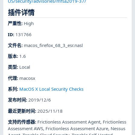
US/security/advisories/mfsa2019-37/
插件详情
严重性
:
High
ID
:
131766
文件名
:
macos_firefox_68_3_esr.nasl
版本
:
1.6
类型
:
Local
代理
:
macosx
系列
:
MacOS X Local Security Checks
发布时间
:
2019/12/6
最近更新时间
:
2025/11/18
支持的传感器
:
Frictionless Assessment Agent
,
Frictionless
Assessment AWS
,
Frictionless Assessment Azure
,
Nessus
Agent
,
Tenable Cloud Security
,
Tenable Self-Hosted