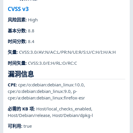
CVSS v3
风险因素
:
High
基本分数
:
8.8
时间分数
:
8.4
矢量
:
CVSS:3.0/AV:N/AC:L/PR:N/UI:R/S:U/C:H/I:H/A:H
时间矢量
:
CVSS:3.0/E:H/RL:O/RC:C
漏洞信息
CPE
:
cpe:/o:debian:debian_linux:10.0
,
cpe:/o:debian:debian_linux:9.0
,
p-
cpe:/a:debian:debian_linux:firefox-esr
必需的 KB 项
:
Host/local_checks_enabled
,
Host/Debian/release
,
Host/Debian/dpkg-l
可利用
:
true