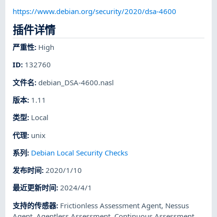
https://www.debian.org/security/2020/dsa-4600
插件详情
严重性
:
High
ID
:
132760
文件名
:
debian_DSA-4600.nasl
版本
:
1.11
类型
:
Local
代理
:
unix
系列
:
Debian Local Security Checks
发布时间
:
2020/1/10
最近更新时间
:
2024/4/1
支持的传感器
:
Frictionless Assessment Agent
,
Nessus
Agent
,
Agentless Assessment
,
Continuous Assessment
,