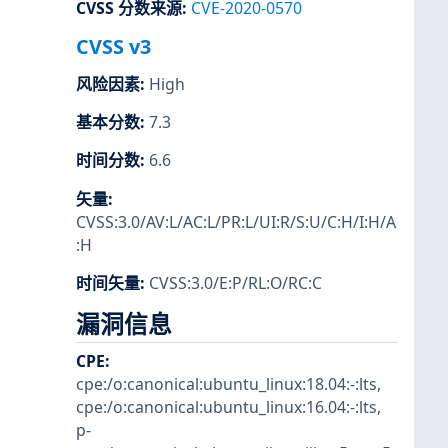
CVSS 分数来源
:
CVE-2020-0570
CVSS v3
风险因素
:
High
基本分数
:
7.3
时间分数
:
6.6
矢量
:
CVSS:3.0/AV:L/AC:L/PR:L/UI:R/S:U/C:H/I:H/A
:H
时间矢量
:
CVSS:3.0/E:P/RL:O/RC:C
漏洞信息
CPE
:
cpe:/o:canonical:ubuntu_linux:18.04:-:lts
,
cpe:/o:canonical:ubuntu_linux:16.04:-:lts
,
p-