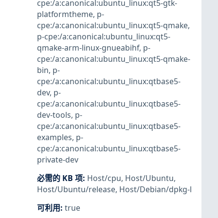
cpe:/a:canonical:ubuntu_linux:qt5-gtk-
platformtheme
,
p-
cpe:/a:canonical:ubuntu_linux:qt5-qmake
,
p-cpe:/a:canonical:ubuntu_linux:qt5-
qmake-arm-linux-gnueabihf
,
p-
cpe:/a:canonical:ubuntu_linux:qt5-qmake-
bin
,
p-
cpe:/a:canonical:ubuntu_linux:qtbase5-
dev
,
p-
cpe:/a:canonical:ubuntu_linux:qtbase5-
dev-tools
,
p-
cpe:/a:canonical:ubuntu_linux:qtbase5-
examples
,
p-
cpe:/a:canonical:ubuntu_linux:qtbase5-
private-dev
必需的 KB 项
:
Host/cpu
,
Host/Ubuntu
,
Host/Ubuntu/release
,
Host/Debian/dpkg-l
可利用
:
true