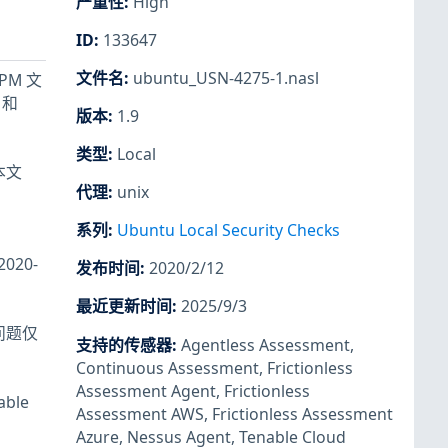
严重性
:
High
ID
:
133647
文件名
:
ubuntu_USN-4275-1.nasl
PM 文
 和
版本
:
1.9
类型
:
Local
本文
代理
:
unix
系列
:
Ubuntu Local Security Checks
20-
发布时间
:
2020/2/12
最近更新时间
:
2025/9/3
问题仅
支持的传感器
:
Agentless Assessment
,
Continuous Assessment
,
Frictionless
Assessment Agent
,
Frictionless
ble
Assessment AWS
,
Frictionless Assessment
Azure
,
Nessus Agent
,
Tenable Cloud