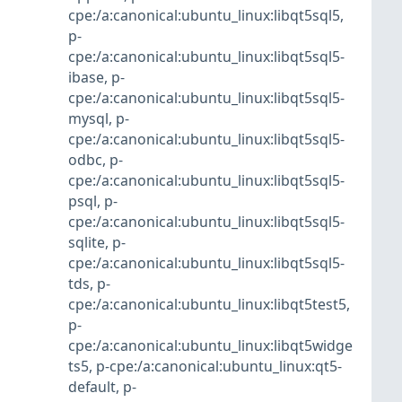
cpe:/a:canonical:ubuntu_linux:libqt5sql5
,
p-
cpe:/a:canonical:ubuntu_linux:libqt5sql5-
ibase
,
p-
cpe:/a:canonical:ubuntu_linux:libqt5sql5-
mysql
,
p-
cpe:/a:canonical:ubuntu_linux:libqt5sql5-
odbc
,
p-
cpe:/a:canonical:ubuntu_linux:libqt5sql5-
psql
,
p-
cpe:/a:canonical:ubuntu_linux:libqt5sql5-
sqlite
,
p-
cpe:/a:canonical:ubuntu_linux:libqt5sql5-
tds
,
p-
cpe:/a:canonical:ubuntu_linux:libqt5test5
,
p-
cpe:/a:canonical:ubuntu_linux:libqt5widge
ts5
,
p-cpe:/a:canonical:ubuntu_linux:qt5-
default
,
p-