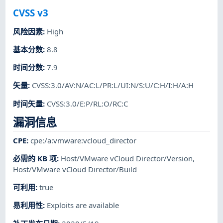
CVSS v3
风险因素
:
High
基本分数
:
8.8
时间分数
:
7.9
矢量
:
CVSS:3.0/AV:N/AC:L/PR:L/UI:N/S:U/C:H/I:H/A:H
时间矢量
:
CVSS:3.0/E:P/RL:O/RC:C
漏洞信息
CPE
:
cpe:/a:vmware:vcloud_director
必需的 KB 项
:
Host/VMware vCloud Director/Version
,
Host/VMware vCloud Director/Build
可利用
:
true
易利用性
:
Exploits are available