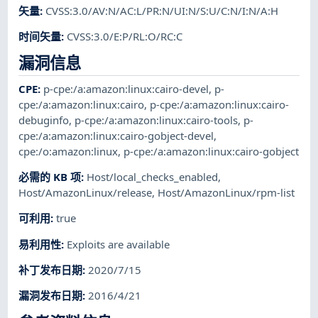
矢量
:
CVSS:3.0/AV:N/AC:L/PR:N/UI:N/S:U/C:N/I:N/A:H
时间矢量
:
CVSS:3.0/E:P/RL:O/RC:C
漏洞信息
CPE
:
p-cpe:/a:amazon:linux:cairo-devel
,
p-
cpe:/a:amazon:linux:cairo
,
p-cpe:/a:amazon:linux:cairo-
debuginfo
,
p-cpe:/a:amazon:linux:cairo-tools
,
p-
cpe:/a:amazon:linux:cairo-gobject-devel
,
cpe:/o:amazon:linux
,
p-cpe:/a:amazon:linux:cairo-gobject
必需的 KB 项
:
Host/local_checks_enabled
,
Host/AmazonLinux/release
,
Host/AmazonLinux/rpm-list
可利用
:
true
易利用性
:
Exploits are available
补丁发布日期
:
2020/7/15
漏洞发布日期
:
2016/4/21