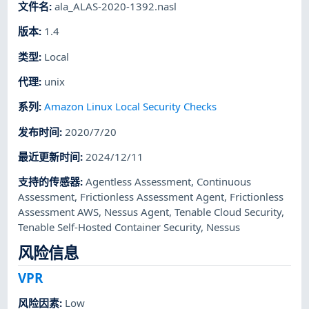
文件名
:
ala_ALAS-2020-1392.nasl
版本
:
1.4
类型
:
Local
代理
:
unix
系列
:
Amazon Linux Local Security Checks
发布时间
:
2020/7/20
最近更新时间
:
2024/12/11
支持的传感器
:
Agentless Assessment
,
Continuous
Assessment
,
Frictionless Assessment Agent
,
Frictionless
Assessment AWS
,
Nessus Agent
,
Tenable Cloud Security
,
Tenable Self-Hosted Container Security
,
Nessus
风险信息
VPR
风险因素
:
Low