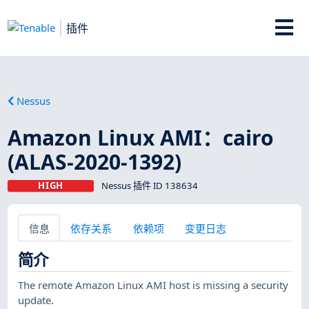
插件
Nessus
Amazon Linux AMI：cairo
(ALAS-2020-1392)
HIGH
Nessus 插件 ID 138634
信息
依存关系
依赖项
变更日志
简介
The remote Amazon Linux AMI host is missing a security
update.