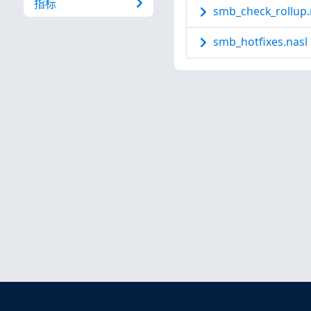
指标
smb_check_rollup.
smb_hotfixes.nasl