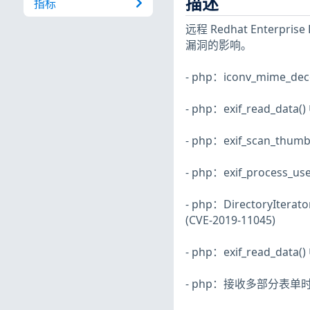
描述
指标
远程 Redhat Enterpr
漏洞的影响。
- php：iconv_mime_d
- php：exif_read_dat
- php：exif_scan_thu
- php：exif_process_
- php：Directory
(CVE-2019-11045)
- php：exif_read_data
- php：接收多部分表单时发生