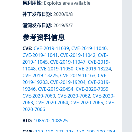
易利用性
:
Exploits are available
补丁发布日期
:
2020/9/8
漏洞发布日期
:
2019/5/7
参考资料信息
CVE
:
CVE-2019-11039
,
CVE-2019-11040
,
CVE-2019-11041
,
CVE-2019-11042
,
CVE-
2019-11045
,
CVE-2019-11047
,
CVE-2019-
11048
,
CVE-2019-11050
,
CVE-2019-13224
,
CVE-2019-13225
,
CVE-2019-16163
,
CVE-
2019-19203
,
CVE-2019-19204
,
CVE-2019-
19246
,
CVE-2019-20454
,
CVE-2020-7059
,
CVE-2020-7060
,
CVE-2020-7062
,
CVE-2020-
7063
,
CVE-2020-7064
,
CVE-2020-7065
,
CVE-
2020-7066
BID
:
108520
,
108525
CWE
:
119
,
120
,
121
,
125
,
170
,
190
,
200
,
284
,