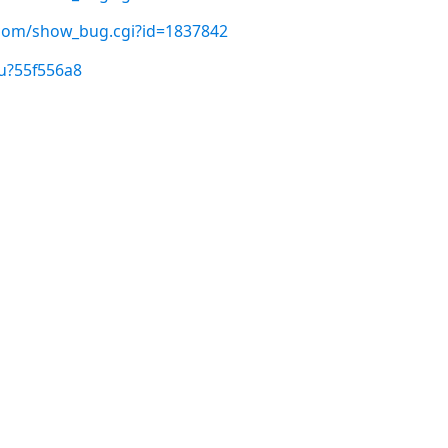
t.com/show_bug.cgi?id=1837842
u?55f556a8