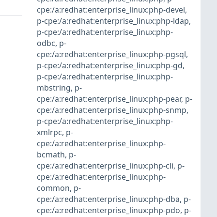
cpe:/a:redhat:enterprise_linux:php-devel
,
p-cpe:/a:redhat:enterprise_linux:php-ldap
,
p-cpe:/a:redhat:enterprise_linux:php-
odbc
,
p-
cpe:/a:redhat:enterprise_linux:php-pgsql
,
p-cpe:/a:redhat:enterprise_linux:php-gd
,
p-cpe:/a:redhat:enterprise_linux:php-
mbstring
,
p-
cpe:/a:redhat:enterprise_linux:php-pear
,
p-
cpe:/a:redhat:enterprise_linux:php-snmp
,
p-cpe:/a:redhat:enterprise_linux:php-
xmlrpc
,
p-
cpe:/a:redhat:enterprise_linux:php-
bcmath
,
p-
cpe:/a:redhat:enterprise_linux:php-cli
,
p-
cpe:/a:redhat:enterprise_linux:php-
common
,
p-
cpe:/a:redhat:enterprise_linux:php-dba
,
p-
cpe:/a:redhat:enterprise_linux:php-pdo
,
p-