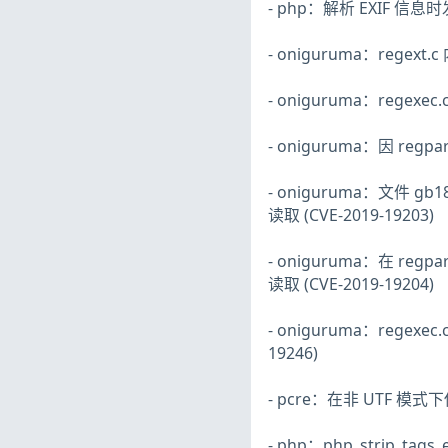
- php：解析 EXIF 信息时
- oniguruma：regext.c
- oniguruma：regexec
- oniguruma：因 regp
- oniguruma：文件 g
读取 (CVE-2019-19203)
- oniguruma：在 regp
读取 (CVE-2019-19204)
- oniguruma：regexe
19246)
- pcre：在非 UTF 模式下
- php：php_strip_tag