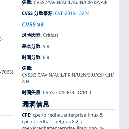
矢量
:
CVSS2#AV:N/AC:L/Au:N/C:P/I:P/A:P
CVSS 分数来源
:
CVE-2019-13224
CVSS v3
风险因素
:
Critical
0-
基本分数
:
9.8
时间分数
:
8.8
矢量
:
7065)
CVSS:3.0/AV:N/AC:L/PR:N/UI:N/S:U/C:H/I:H/
A:H
时间矢量
:
CVSS:3.0/E:P/RL:O/RC:C
漏洞信息
CPE
:
cpe:/o:redhat:enterprise_linux:8
,
cpe:/o:redhat:rhel_eus:8.2
,
p-
cpe:/a:redhat:enterprise_linux:php
,
p-