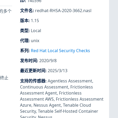
ID
:
140396
文件名
:
redhat-RHSA-2020-3662.nasl
提及的多个
版本
:
1.15
类型
:
Local
代理
:
unix
系列
:
Red Hat Local Security Checks
发布时间
:
2020/9/8
最近更新时间
:
2025/3/13
处终止
支持的传感器
:
Agentless Assessment
,
Continuous Assessment
,
Frictionless
Assessment Agent
,
Frictionless
Assessment AWS
,
Frictionless Assessment
Azure
,
Nessus Agent
,
Tenable Cloud
Security
,
Tenable Self-Hosted Container
Security
,
Nessus