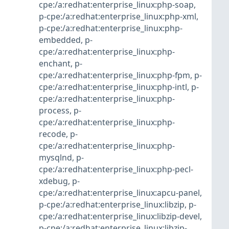
cpe:/a:redhat:enterprise_linux:php-soap
,
p-cpe:/a:redhat:enterprise_linux:php-xml
,
p-cpe:/a:redhat:enterprise_linux:php-
embedded
,
p-
cpe:/a:redhat:enterprise_linux:php-
enchant
,
p-
cpe:/a:redhat:enterprise_linux:php-fpm
,
p-
cpe:/a:redhat:enterprise_linux:php-intl
,
p-
cpe:/a:redhat:enterprise_linux:php-
process
,
p-
cpe:/a:redhat:enterprise_linux:php-
recode
,
p-
cpe:/a:redhat:enterprise_linux:php-
mysqlnd
,
p-
cpe:/a:redhat:enterprise_linux:php-pecl-
xdebug
,
p-
cpe:/a:redhat:enterprise_linux:apcu-panel
,
p-cpe:/a:redhat:enterprise_linux:libzip
,
p-
cpe:/a:redhat:enterprise_linux:libzip-devel
,
p-cpe:/a:redhat:enterprise_linux:libzip-