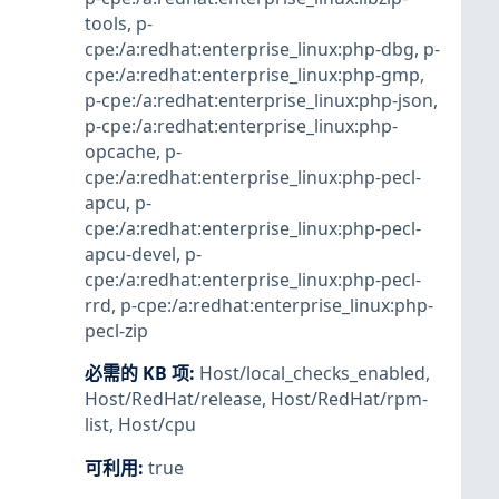
tools
,
p-
cpe:/a:redhat:enterprise_linux:php-dbg
,
p-
cpe:/a:redhat:enterprise_linux:php-gmp
,
p-cpe:/a:redhat:enterprise_linux:php-json
,
p-cpe:/a:redhat:enterprise_linux:php-
opcache
,
p-
cpe:/a:redhat:enterprise_linux:php-pecl-
apcu
,
p-
cpe:/a:redhat:enterprise_linux:php-pecl-
apcu-devel
,
p-
cpe:/a:redhat:enterprise_linux:php-pecl-
rrd
,
p-cpe:/a:redhat:enterprise_linux:php-
pecl-zip
必需的 KB 项
:
Host/local_checks_enabled
,
Host/RedHat/release
,
Host/RedHat/rpm-
list
,
Host/cpu
可利用
:
true