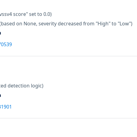
vssv4 score" set to 0.0)
(based on None, severity decreased from "High" to "Low")
a
70539
ed detection logic)
a
31901