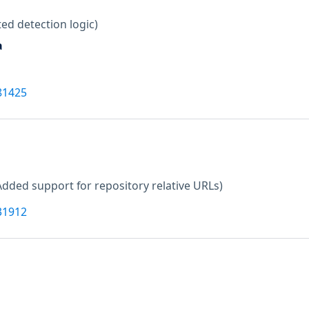
ed detection logic)
a
81425
Added support for repository relative URLs)
31912