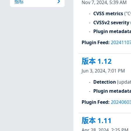
指标
Nov 7, 2024, 5:39 AM
CVSS metrics
("C
CVSSv2 severity
Plugin metadat
Plugin Feed
:
2024110
版本 1.12
Jun 3, 2024, 7:01 PM
Detection
(updat
Plugin metadat
Plugin Feed
:
2024060
版本 1.11
Apr 28, 2024, 2:25 PM