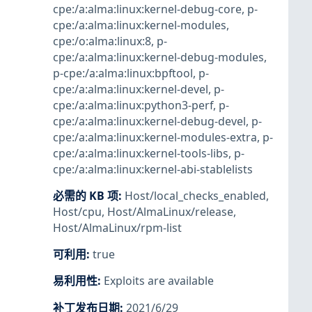
cpe:/a:alma:linux:kernel-debug-core
,
p-
cpe:/a:alma:linux:kernel-modules
,
cpe:/o:alma:linux:8
,
p-
cpe:/a:alma:linux:kernel-debug-modules
,
p-cpe:/a:alma:linux:bpftool
,
p-
cpe:/a:alma:linux:kernel-devel
,
p-
cpe:/a:alma:linux:python3-perf
,
p-
cpe:/a:alma:linux:kernel-debug-devel
,
p-
cpe:/a:alma:linux:kernel-modules-extra
,
p-
cpe:/a:alma:linux:kernel-tools-libs
,
p-
cpe:/a:alma:linux:kernel-abi-stablelists
必需的 KB 项
:
Host/local_checks_enabled
,
Host/cpu
,
Host/AlmaLinux/release
,
Host/AlmaLinux/rpm-list
可利用
:
true
易利用性
:
Exploits are available
补丁发布日期
:
2021/6/29