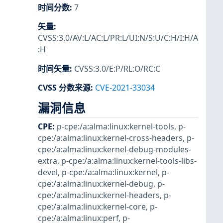
时间分数
:
7
矢量
:
CVSS:3.0/AV:L/AC:L/PR:L/UI:N/S:U/C:H/I:H/A
:H
时间矢量
:
CVSS:3.0/E:P/RL:O/RC:C
CVSS 分数来源
:
CVE-2021-33034
漏洞信息
CPE
:
p-cpe:/a:alma:linux:kernel-tools
,
p-
cpe:/a:alma:linux:kernel-cross-headers
,
p-
cpe:/a:alma:linux:kernel-debug-modules-
extra
,
p-cpe:/a:alma:linux:kernel-tools-libs-
devel
,
p-cpe:/a:alma:linux:kernel
,
p-
cpe:/a:alma:linux:kernel-debug
,
p-
cpe:/a:alma:linux:kernel-headers
,
p-
cpe:/a:alma:linux:kernel-core
,
p-
cpe:/a:alma:linux:perf
,
p-