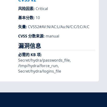
风险因素
:
Critical
基本分数
:
10
矢量
:
CVSS2#AV:N/AC:L/Au:N/C:C/I:C/A:C
CVSS 分数来源
:
manual
漏洞信息
必需的 KB 项
:
Secret/hydra/passwords_file
,
/tmp/hydra/force_run
,
Secret/hydra/logins_file