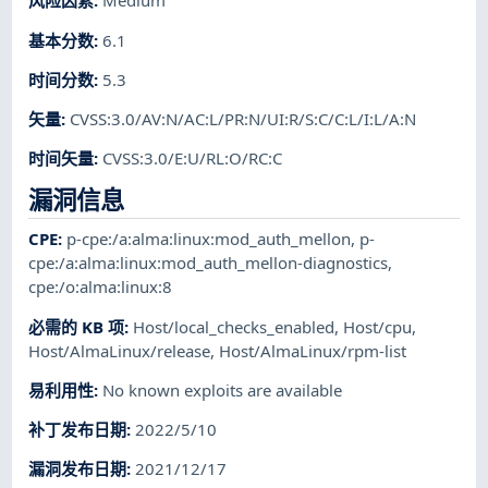
风险因素
:
Medium
基本分数
:
6.1
时间分数
:
5.3
矢量
:
CVSS:3.0/AV:N/AC:L/PR:N/UI:R/S:C/C:L/I:L/A:N
时间矢量
:
CVSS:3.0/E:U/RL:O/RC:C
漏洞信息
CPE
:
p-cpe:/a:alma:linux:mod_auth_mellon
,
p-
cpe:/a:alma:linux:mod_auth_mellon-diagnostics
,
cpe:/o:alma:linux:8
必需的 KB 项
:
Host/local_checks_enabled
,
Host/cpu
,
Host/AlmaLinux/release
,
Host/AlmaLinux/rpm-list
易利用性
:
No known exploits are available
补丁发布日期
:
2022/5/10
漏洞发布日期
:
2021/12/17