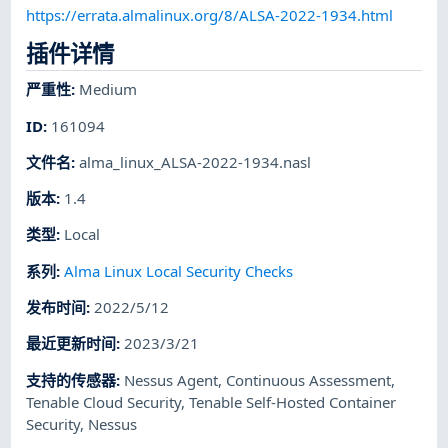
https://errata.almalinux.org/8/ALSA-2022-1934.html
插件详情
严重性
:
Medium
ID
:
161094
文件名
:
alma_linux_ALSA-2022-1934.nasl
版本
:
1.4
类型
:
Local
系列
:
Alma Linux Local Security Checks
发布时间
:
2022/5/12
最近更新时间
:
2023/3/21
支持的传感器
:
Nessus Agent
,
Continuous Assessment
,
Tenable Cloud Security
,
Tenable Self-Hosted Container
Security
,
Nessus