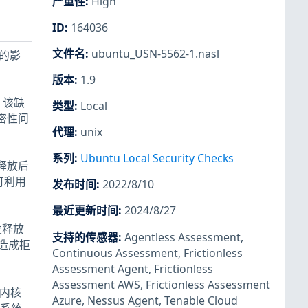
严重性
:
High
ID
:
164036
文件名
:
ubuntu_USN-5562-1.nasl
洞的影
版本
:
1.9
陷。该缺
类型
:
Local
机密性问
代理
:
unix
系列
:
Ubuntu Local Security Checks
在释放后
户可利用
发布时间
:
2022/8/10
最近更新时间
:
2024/8/27
发释放
支持的传感器
:
Agentless Assessment
,
造成拒
Continuous Assessment
,
Frictionless
Assessment Agent
,
Frictionless
Assessment AWS
,
Frictionless Assessment
 内核
Azure
,
Nessus Agent
,
Tenable Cloud