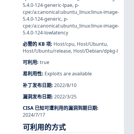
5.4.0-124-generic-lpae
,
p-
cpe:/a:canonical:ubuntu_linux:linux-image-
5.4.0-124-generic
,
p-
cpe:/a:canonical:ubuntu_linux:linux-image-
5.4.0-124-lowlatency
必需的 KB 项
:
Host/cpu
,
Host/Ubuntu
,
Host/Ubuntu/release
,
Host/Debian/dpkg-l
可利用
:
true
易利用性
:
Exploits are available
补丁发布日期
:
2022/8/10
漏洞发布日期
:
2022/3/25
CISA 已知可遭利用的漏洞到期日期
:
2024/7/17
可利用的方式