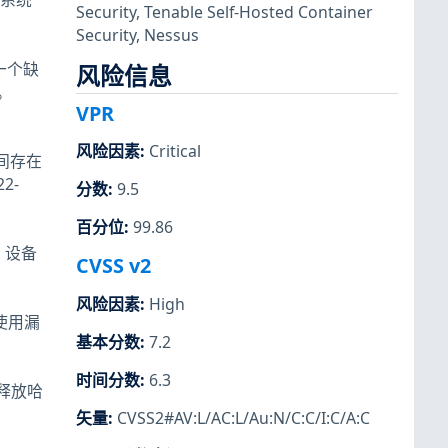
致系统
Security
,
Tenable Self-Hosted Container
Security
,
Nessus
发现一个缺
风险信息
。
VPR
风险因素
:
Critical
之间存在
2-
分数
:
9.5
百分位
:
99.86
c 设备
CVSS v2
风险因素
:
High
后使用漏
基本分数
:
7.2
时间分数
:
6.3
在释放哈
矢量
:
CVSS2#AV:L/AC:L/Au:N/C:C/I:C/A:C