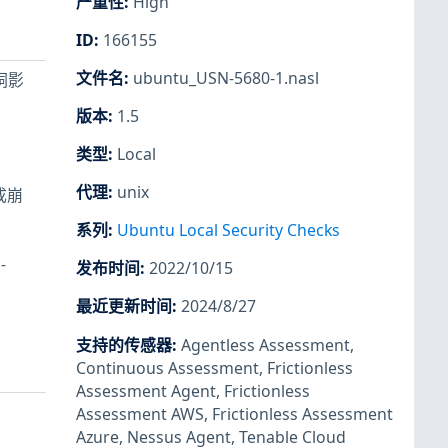
严重性
:
High
ID
:
166155
文件名
:
ubuntu_USN-5680-1.nasl
漏洞影
版本
:
1.5
类型
:
Local
代理
:
unix
造成崩
系列
:
Ubuntu Local Security Checks
-
发布时间
:
2022/10/15
最近更新时间
:
2024/8/27
支持的传感器
:
Agentless Assessment
,
Continuous Assessment
,
Frictionless
Assessment Agent
,
Frictionless
Assessment AWS
,
Frictionless Assessment
Azure
,
Nessus Agent
,
Tenable Cloud