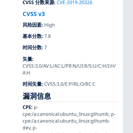
CVSS 分数来源
:
CVE-2019-20326
CVSS v3
风险因素
:
High
基本分数
:
7.8
时间分数
:
7
矢量
:
CVSS:3.0/AV:L/AC:L/PR:N/UI:R/S:U/C:H/I:H/
A:H
时间矢量
:
CVSS:3.0/E:P/RL:O/RC:C
漏洞信息
CPE
:
p-
cpe:/a:canonical:ubuntu_linux:gthumb
,
p-
cpe:/a:canonical:ubuntu_linux:gthumb-
dev
,
p-