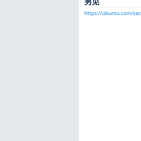
另见
https://ubuntu.com/sec