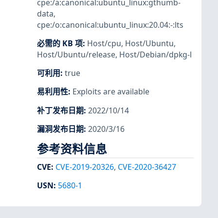
cpe:/a:canonical:ubuntu_linux:gthumb-
data
,
cpe:/o:canonical:ubuntu_linux:20.04:-:lts
必需的 KB 项
:
Host/cpu
,
Host/Ubuntu
,
Host/Ubuntu/release
,
Host/Debian/dpkg-l
可利用
:
true
易利用性
:
Exploits are available
补丁发布日期
:
2022/10/14
漏洞发布日期
:
2020/3/16
参考资料信息
CVE
:
CVE-2019-20326
,
CVE-2020-36427
USN
:
5680-1