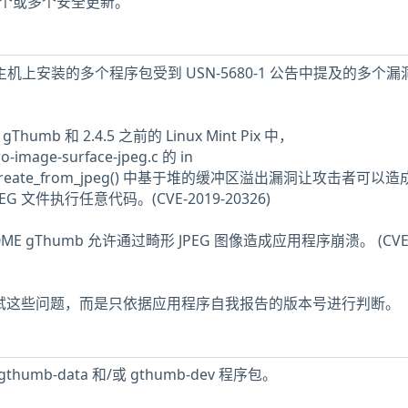
少一个或多个安全更新。
 LTS 主机上安装的多个程序包受到 USN-5680-1 公告中提及的多个
gThumb 和 2.4.5 之前的 Linux Mint Pix 中，
ro-image-surface-jpeg.c 的 in
face_create_from_jpeg() 中基于堆的缓冲区溢出漏洞让攻击者可以
 文件执行任意代码。(CVE-2019-20326)
GNOME gThumb 允许通过畸形 JPEG 图像造成应用程序崩溃。 (CVE
未测试这些问题，而是只依据应用程序自我报告的版本号进行判断。
humb-data 和/或 gthumb-dev 程序包。