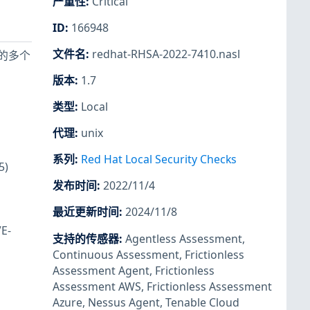
严重性
:
Critical
ID
:
166948
文件名
:
redhat-RHSA-2022-7410.nasl
提及的多个
版本
:
1.7
类型
:
Local
代理
:
unix
系列
:
Red Hat Local Security Checks
5)
发布时间
:
2022/11/4
最近更新时间
:
2024/11/8
E-
支持的传感器
:
Agentless Assessment
,
Continuous Assessment
,
Frictionless
Assessment Agent
,
Frictionless
Assessment AWS
,
Frictionless Assessment
Azure
,
Nessus Agent
,
Tenable Cloud