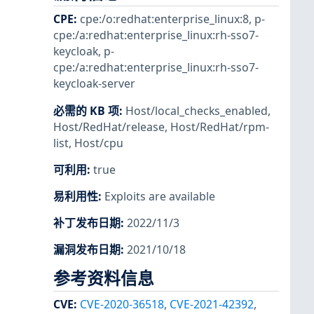
CPE
:
cpe:/o:redhat:enterprise_linux:8
,
p-
cpe:/a:redhat:enterprise_linux:rh-sso7-
keycloak
,
p-
cpe:/a:redhat:enterprise_linux:rh-sso7-
keycloak-server
必需的 KB 项
:
Host/local_checks_enabled
,
Host/RedHat/release
,
Host/RedHat/rpm-
list
,
Host/cpu
可利用
:
true
易利用性
:
Exploits are available
补丁发布日期
:
2022/11/3
漏洞发布日期
:
2021/10/18
参考资料信息
CVE
:
CVE-2020-36518
,
CVE-2021-42392
,