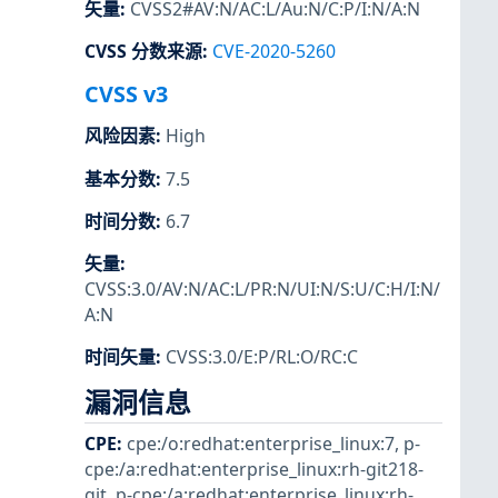
矢量
:
CVSS2#AV:N/AC:L/Au:N/C:P/I:N/A:N
CVSS 分数来源
:
CVE-2020-5260
CVSS v3
风险因素
:
High
基本分数
:
7.5
时间分数
:
6.7
矢量
:
CVSS:3.0/AV:N/AC:L/PR:N/UI:N/S:U/C:H/I:N/
A:N
时间矢量
:
CVSS:3.0/E:P/RL:O/RC:C
漏洞信息
CPE
:
cpe:/o:redhat:enterprise_linux:7
,
p-
cpe:/a:redhat:enterprise_linux:rh-git218-
git
,
p-cpe:/a:redhat:enterprise_linux:rh-