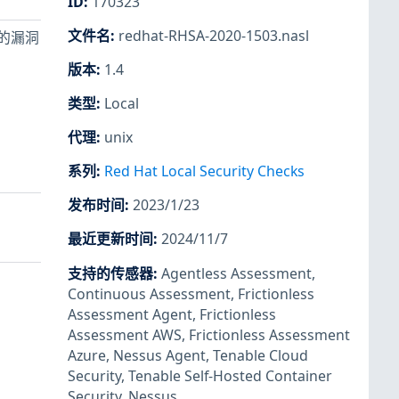
ID
:
170323
文件名
:
redhat-RHSA-2020-1503.nasl
提及的漏洞
版本
:
1.4
类型
:
Local
代理
:
unix
系列
:
Red Hat Local Security Checks
发布时间
:
2023/1/23
最近更新时间
:
2024/11/7
支持的传感器
:
Agentless Assessment
,
Continuous Assessment
,
Frictionless
Assessment Agent
,
Frictionless
Assessment AWS
,
Frictionless Assessment
Azure
,
Nessus Agent
,
Tenable Cloud
Security
,
Tenable Self-Hosted Container
Security
,
Nessus