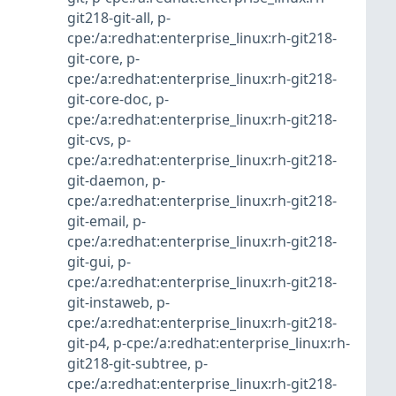
git218-git-all
,
p-
cpe:/a:redhat:enterprise_linux:rh-git218-
git-core
,
p-
cpe:/a:redhat:enterprise_linux:rh-git218-
git-core-doc
,
p-
cpe:/a:redhat:enterprise_linux:rh-git218-
git-cvs
,
p-
cpe:/a:redhat:enterprise_linux:rh-git218-
git-daemon
,
p-
cpe:/a:redhat:enterprise_linux:rh-git218-
git-email
,
p-
cpe:/a:redhat:enterprise_linux:rh-git218-
git-gui
,
p-
cpe:/a:redhat:enterprise_linux:rh-git218-
git-instaweb
,
p-
cpe:/a:redhat:enterprise_linux:rh-git218-
git-p4
,
p-cpe:/a:redhat:enterprise_linux:rh-
git218-git-subtree
,
p-
cpe:/a:redhat:enterprise_linux:rh-git218-