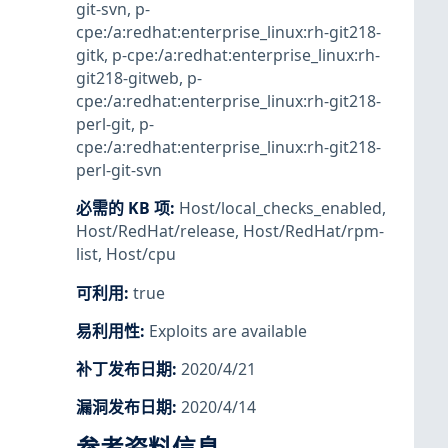
git-svn
,
p-
cpe:/a:redhat:enterprise_linux:rh-git218-
gitk
,
p-cpe:/a:redhat:enterprise_linux:rh-
git218-gitweb
,
p-
cpe:/a:redhat:enterprise_linux:rh-git218-
perl-git
,
p-
cpe:/a:redhat:enterprise_linux:rh-git218-
perl-git-svn
必需的 KB 项
:
Host/local_checks_enabled
,
Host/RedHat/release
,
Host/RedHat/rpm-
list
,
Host/cpu
可利用
:
true
易利用性
:
Exploits are available
补丁发布日期
:
2020/4/21
漏洞发布日期
:
2020/4/14
参考资料信息