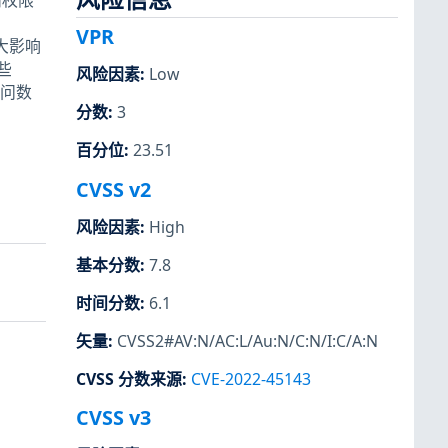
许高权限
VPR
巨大影响
些
风险因素
:
Low
可访问数
分数
:
3
百分位
:
23.51
CVSS v2
风险因素
:
High
基本分数
:
7.8
时间分数
:
6.1
矢量
:
CVSS2#AV:N/AC:L/Au:N/C:N/I:C/A:N
CVSS 分数来源
:
CVE-2022-45143
CVSS v3