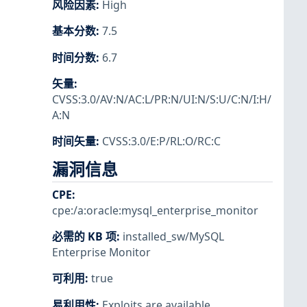
风险因素
:
High
基本分数
:
7.5
时间分数
:
6.7
矢量
:
CVSS:3.0/AV:N/AC:L/PR:N/UI:N/S:U/C:N/I:H/
A:N
时间矢量
:
CVSS:3.0/E:P/RL:O/RC:C
漏洞信息
CPE
:
cpe:/a:oracle:mysql_enterprise_monitor
必需的 KB 项
:
installed_sw/MySQL
Enterprise Monitor
可利用
:
true
易利用性
:
Exploits are available