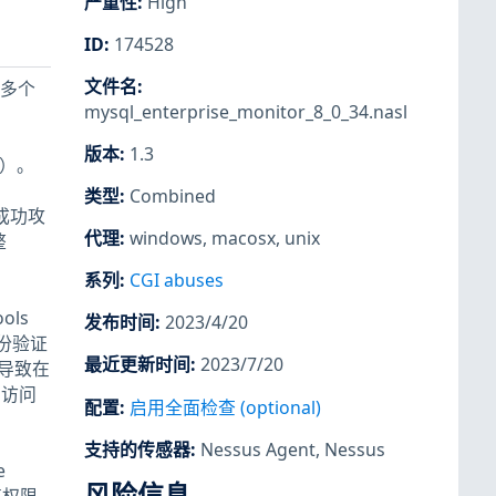
严重性
:
High
ID
:
174528
文件名
:
的多个
mysql_enterprise_monitor_8_0_34.nasl
版本
:
1.3
L)）。
类型
:
Combined
。成功攻
代理
:
windows
,
macosx
,
unix
整
系列
:
CGI abuses
ols
发布时间
:
2023/4/20
身份验证
最近更新时间
:
2023/7/20
可导致在
的访问
配置
:
启用全面检查 (optional)
支持的传感器
:
Nessus Agent
,
Nessus
e
风险信息