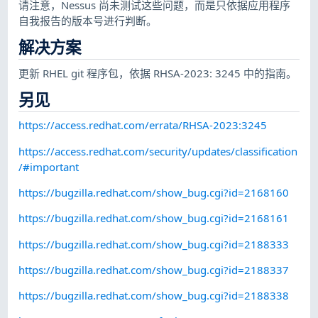
请注意，Nessus 尚未测试这些问题，而是只依据应用程序
自我报告的版本号进行判断。
解决方案
更新 RHEL git 程序包，依据 RHSA-2023: 3245 中的指南。
另见
https://access.redhat.com/errata/RHSA-2023:3245
https://access.redhat.com/security/updates/classification
/#important
https://bugzilla.redhat.com/show_bug.cgi?id=2168160
https://bugzilla.redhat.com/show_bug.cgi?id=2168161
https://bugzilla.redhat.com/show_bug.cgi?id=2188333
https://bugzilla.redhat.com/show_bug.cgi?id=2188337
https://bugzilla.redhat.com/show_bug.cgi?id=2188338