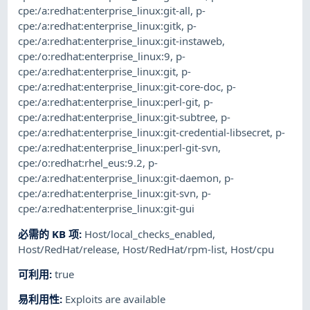
cpe:/a:redhat:enterprise_linux:git-all
,
p-
cpe:/a:redhat:enterprise_linux:gitk
,
p-
cpe:/a:redhat:enterprise_linux:git-instaweb
,
cpe:/o:redhat:enterprise_linux:9
,
p-
cpe:/a:redhat:enterprise_linux:git
,
p-
cpe:/a:redhat:enterprise_linux:git-core-doc
,
p-
cpe:/a:redhat:enterprise_linux:perl-git
,
p-
cpe:/a:redhat:enterprise_linux:git-subtree
,
p-
cpe:/a:redhat:enterprise_linux:git-credential-libsecret
,
p-
cpe:/a:redhat:enterprise_linux:perl-git-svn
,
cpe:/o:redhat:rhel_eus:9.2
,
p-
cpe:/a:redhat:enterprise_linux:git-daemon
,
p-
cpe:/a:redhat:enterprise_linux:git-svn
,
p-
cpe:/a:redhat:enterprise_linux:git-gui
必需的 KB 项
:
Host/local_checks_enabled
,
Host/RedHat/release
,
Host/RedHat/rpm-list
,
Host/cpu
可利用
:
true
易利用性
:
Exploits are available