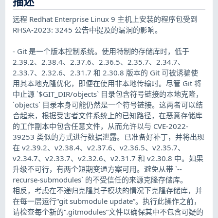
描述
远程 Redhat Enterprise Linux 9 主机上安装的程序包受到
RHSA-2023: 3245 公告中提及的漏洞的影响。
- Git 是一个版本控制系统。使用特制的存储库时，低于
2.39.2、2.38.4、2.37.6、2.36.5、2.35.7、2.34.7、
2.33.7、2.32.6、2.31.7 和 2.30.8 版本的 Git 可被诱骗使
用其本地克隆优化，即便在使用非本地传输时。尽管 Git 将
中止源 `$GIT_DIR/objects` 目录包含符号链接的本地克隆，
`objects` 目录本身可能仍然是一个符号链接。这两者可以结
合起来，根据受害者文件系统上的已知路径，在恶意存储库
的工作副本中包含任意文件，从而允许以与 CVE-2022-
39253 类似的方式进行数据泄露。已准备好补丁，并将出现
在 v2.39.2、v2.38.4、v2.37.6、v2.36.5、v2.35.7、
v2.34.7、v2.33.7、v2.32.6、v2.31.7 和 v2.30.8 中。如果
升级不可行，有两个短期变通方案可用。避免从带 `--
recurse-submodules` 的不受信任的来源克隆存储库。
相反，考虑在不递归克隆其子模块的情况下克隆存储库，并
在每一层运行“git submodule update”。执行此操作之前，
请检查每个新的“.gitmodules”文件以确保其中不包含可疑的