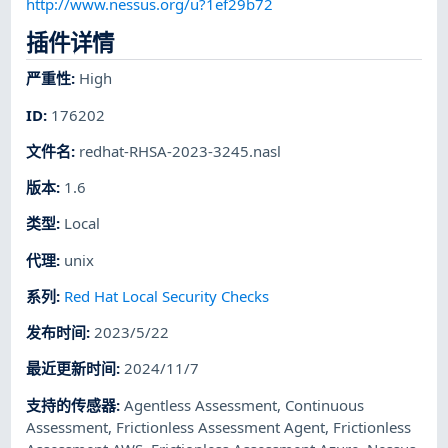
http://www.nessus.org/u?1ef29b72
插件详情
严重性
:
High
ID
:
176202
文件名
:
redhat-RHSA-2023-3245.nasl
版本
:
1.6
类型
:
Local
代理
:
unix
系列
:
Red Hat Local Security Checks
发布时间
:
2023/5/22
最近更新时间
:
2024/11/7
支持的传感器
:
Agentless Assessment
,
Continuous
Assessment
,
Frictionless Assessment Agent
,
Frictionless