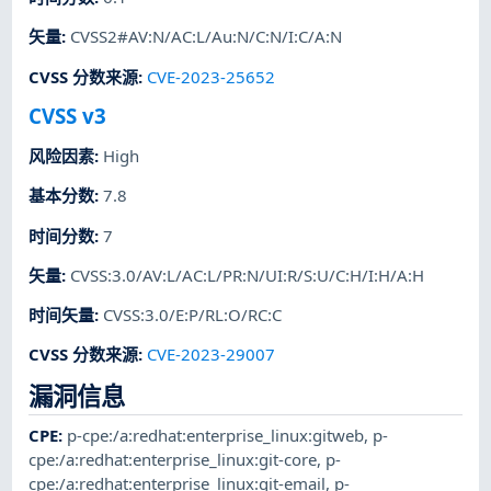
矢量
:
CVSS2#AV:N/AC:L/Au:N/C:N/I:C/A:N
CVSS 分数来源
:
CVE-2023-25652
CVSS v3
风险因素
:
High
基本分数
:
7.8
时间分数
:
7
矢量
:
CVSS:3.0/AV:L/AC:L/PR:N/UI:R/S:U/C:H/I:H/A:H
时间矢量
:
CVSS:3.0/E:P/RL:O/RC:C
CVSS 分数来源
:
CVE-2023-29007
漏洞信息
CPE
:
p-cpe:/a:redhat:enterprise_linux:gitweb
,
p-
cpe:/a:redhat:enterprise_linux:git-core
,
p-
cpe:/a:redhat:enterprise_linux:git-email
,
p-