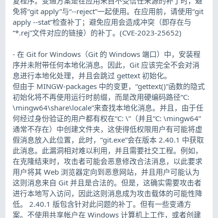
复程序。变通方案是在应用来自不受信任来源的补丁时，避
免将“git apply”与“--reject”一起使用。在应用前，请使用“git
apply --stat”检查补丁；避免应用会造成冲突（即存在与
“*.rej”文件对应的链接）的补丁。(CVE-2023-25652)
- 在 Git for Windows（Git 的 Windows 端口）中，安装程
序并未附带任何本地化消息。因此，Git 应该完全不会对消
息进行本地化处理，并且会跳过 gettext 初始化。
但由于 MINGW-packages 中的变更，“gettext()”函数的隐式
初始化将不再使用运行时前缀，而是改用硬编码路径“C:
\mingw64\share\locale”来查找本地化消息。并且，由于任
何经过身份验证的用户都有权在“C: \”（并且“C: \mingw64”
通常不存在）中创建文件夹，这使得低权限用户有可能将虚
假消息放入此位置，此时，“git.exe”会在版本 2.40.1 中获取
此消息。此漏洞相对难以利用，并且需要社交工程。例如，
在克隆结束时，攻击者可能会恶意修改合法消息，以此要求
用户将其 Web 浏览器定向到恶意网站，并且用户可能认为
这则消息来自 Git 并且是合法的。但是，这确实需要攻击者
进行本地写入访问，因此这则消息成为攻击载体的可能性降
低。 2.40.1 版包含针对此问题的补丁。但有一些变通方
案。不使用共享帐户在 Windows 计算机上工作，或者创建