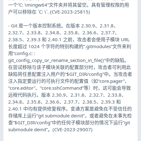
一个“C: \mingw64”文件夹并将其留空。具有管理权限的用
户可以移除在 `C: \`. (CVE-2023-25815)
- Git 是一个版本控制系统。在版本 2.30.9、2.31.8、
2.32.7、2.33.8、2.34.8、2.35.8、2.36.6、2.37.7、
2.38.5、2.39.3 和 2.40.1 之前，攻击者会使用子模块 URL
长度超过 1024 个字符的特别构建的“.gitmodules”文件来利
用“config.c: :
git_config_copy_or_rename_section_in_file()”中的缺陷。
在尝试移除与该子模块关联的配置部分时，攻击者可利用此
缺陷将任意配置注入用户的“$GIT_DIR/config”中。当攻击者
注入指定要运行的可执行文件的配置值（如“core.pager”、
“core.editor”、“core.sshCommand”等）时，这可能会导致
远程代码执行。版本 2.30.9、2.31.8、2.32.7、2.33.8、
2.34.8、2.35.8、2.36.6、2.37.7、2.38.5、2.39.3 和
2.40.1 中均有提供修复程序。变通方案是避免在不受信任的
存储库上运行“git submodule deinit”，或者避免在未事先检
查“$GIT_DIR/config”中的任何子模块部分的情况下运行“git
submodule deinit”。(CVE-2023-29007)