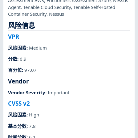
Assessment AWS
,
Frictionless Assessment Azure
,
Nessus
Agent
,
Tenable Cloud Security
,
Tenable Self-Hosted
Container Security
,
Nessus
风险信息
VPR
风险因素
:
Medium
分数
:
6.9
百分位
:
97.07
Vendor
Vendor Severity
:
Important
CVSS v2
风险因素
:
High
基本分数
:
7.8
时间分数
:
6.1