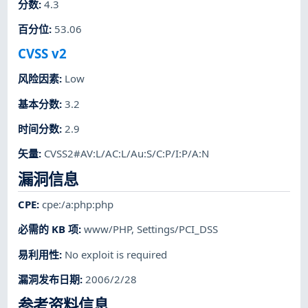
分数
:
4.3
百分位
:
53.06
CVSS v2
风险因素
:
Low
基本分数
:
3.2
时间分数
:
2.9
矢量
:
CVSS2#AV:L/AC:L/Au:S/C:P/I:P/A:N
漏洞信息
CPE
:
cpe:/a:php:php
必需的 KB 项
:
www/PHP
,
Settings/PCI_DSS
易利用性
:
No exploit is required
漏洞发布日期
:
2006/2/28
参考资料信息