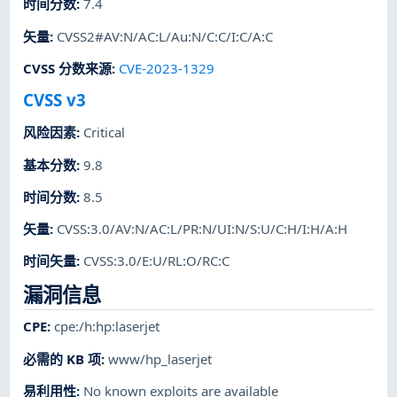
时间分数
:
7.4
矢量
:
CVSS2#AV:N/AC:L/Au:N/C:C/I:C/A:C
CVSS 分数来源
:
CVE-2023-1329
CVSS v3
风险因素
:
Critical
基本分数
:
9.8
时间分数
:
8.5
矢量
:
CVSS:3.0/AV:N/AC:L/PR:N/UI:N/S:U/C:H/I:H/A:H
时间矢量
:
CVSS:3.0/E:U/RL:O/RC:C
漏洞信息
CPE
:
cpe:/h:hp:laserjet
必需的 KB 项
:
www/hp_laserjet
易利用性
:
No known exploits are available