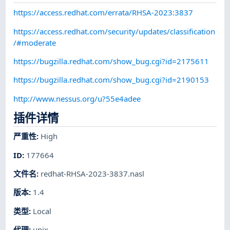
https://access.redhat.com/errata/RHSA-2023:3837
https://access.redhat.com/security/updates/classification
/#moderate
https://bugzilla.redhat.com/show_bug.cgi?id=2175611
https://bugzilla.redhat.com/show_bug.cgi?id=2190153
http://www.nessus.org/u?55e4adee
插件详情
严重性
:
High
ID
:
177664
文件名
:
redhat-RHSA-2023-3837.nasl
版本
:
1.4
类型
:
Local
代理
:
unix