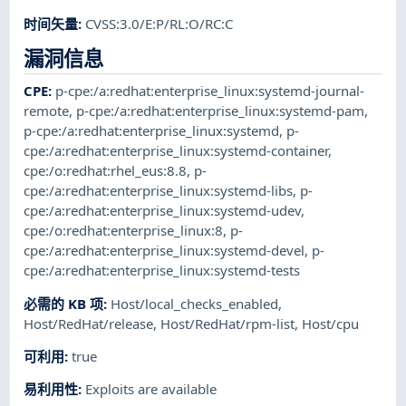
时间矢量
:
CVSS:3.0/E:P/RL:O/RC:C
漏洞信息
CPE
:
p-cpe:/a:redhat:enterprise_linux:systemd-journal-
remote
,
p-cpe:/a:redhat:enterprise_linux:systemd-pam
,
p-cpe:/a:redhat:enterprise_linux:systemd
,
p-
cpe:/a:redhat:enterprise_linux:systemd-container
,
cpe:/o:redhat:rhel_eus:8.8
,
p-
cpe:/a:redhat:enterprise_linux:systemd-libs
,
p-
cpe:/a:redhat:enterprise_linux:systemd-udev
,
cpe:/o:redhat:enterprise_linux:8
,
p-
cpe:/a:redhat:enterprise_linux:systemd-devel
,
p-
cpe:/a:redhat:enterprise_linux:systemd-tests
必需的 KB 项
:
Host/local_checks_enabled
,
Host/RedHat/release
,
Host/RedHat/rpm-list
,
Host/cpu
可利用
:
true
易利用性
:
Exploits are available