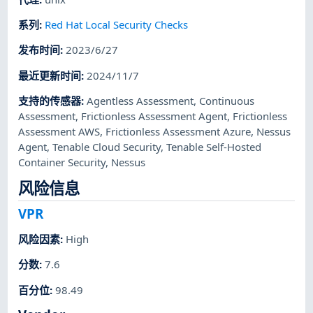
系列
:
Red Hat Local Security Checks
发布时间
:
2023/6/27
最近更新时间
:
2024/11/7
支持的传感器
:
Agentless Assessment
,
Continuous
Assessment
,
Frictionless Assessment Agent
,
Frictionless
Assessment AWS
,
Frictionless Assessment Azure
,
Nessus
Agent
,
Tenable Cloud Security
,
Tenable Self-Hosted
Container Security
,
Nessus
风险信息
VPR
风险因素
:
High
分数
:
7.6
百分位
:
98.49