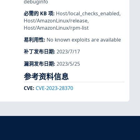
debuginfo
必需的 KB 项
:
Host/local_checks_enabled
,
Host/AmazonLinux/release
,
Host/AmazonLinux/rpm-list
易利用性
:
No known exploits are available
补丁发布日期
:
2023/7/17
漏洞发布日期
:
2023/5/25
参考资料信息
CVE
:
CVE-2023-28370