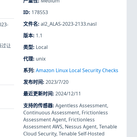
严重性
:
Medium
ID
:
178553
文件名
:
al2_ALAS-2023-2133.nasl
23-
版本
:
1.1
通过让
类型
:
Local
代理
:
unix
系列
:
Amazon Linux Local Security Checks
发布时间
:
2023/7/20
最近更新时间
:
2024/12/11
支持的传感器
:
Agentless Assessment
,
Continuous Assessment
,
Frictionless
Assessment Agent
,
Frictionless
Assessment AWS
,
Nessus Agent
,
Tenable
Cloud Security
,
Tenable Self-Hosted