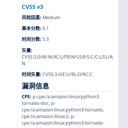
CVSS v3
风险因素
:
Medium
基本分数
:
6.1
时间分数
:
5.3
矢量
:
CVSS:3.0/AV:N/AC:L/PR:N/UI:R/S:C/C:L/I:L/A:
N
时间矢量
:
CVSS:3.0/E:U/RL:O/RC:C
漏洞信息
CPE
:
p-cpe:/a:amazon:linux:python3-
tornado-doc
,
p-
cpe:/a:amazon:linux:python3-tornado
,
cpe:/o:amazon:linux:2
,
p-
cpe:/a:amazon:linux:python3-tornado-