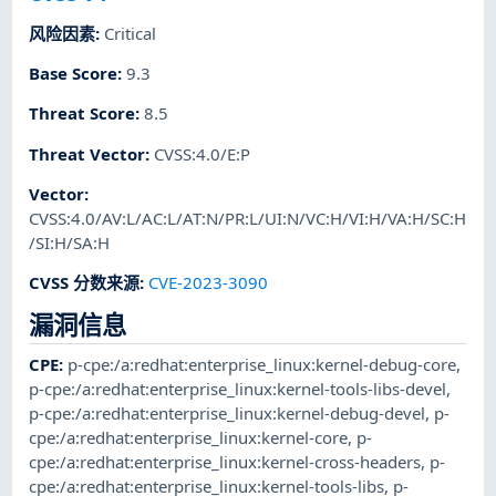
风险因素
:
Critical
Base Score
:
9.3
Threat Score
:
8.5
Threat Vector
:
CVSS:4.0/E:P
Vector
:
CVSS:4.0/AV:L/AC:L/AT:N/PR:L/UI:N/VC:H/VI:H/VA:H/SC:H
/SI:H/SA:H
CVSS 分数来源
:
CVE-2023-3090
漏洞信息
CPE
:
p-cpe:/a:redhat:enterprise_linux:kernel-debug-core
,
p-cpe:/a:redhat:enterprise_linux:kernel-tools-libs-devel
,
p-cpe:/a:redhat:enterprise_linux:kernel-debug-devel
,
p-
cpe:/a:redhat:enterprise_linux:kernel-core
,
p-
cpe:/a:redhat:enterprise_linux:kernel-cross-headers
,
p-
cpe:/a:redhat:enterprise_linux:kernel-tools-libs
,
p-