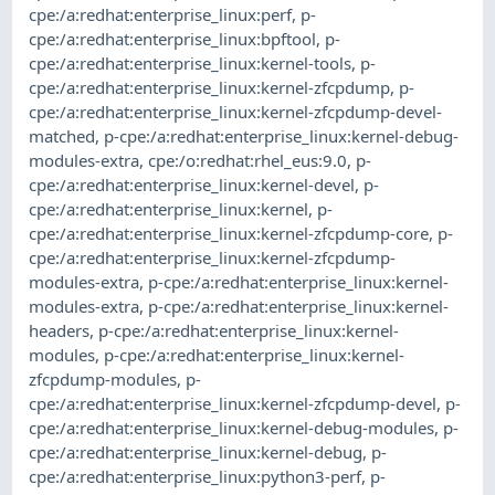
cpe:/a:redhat:enterprise_linux:perf
,
p-
cpe:/a:redhat:enterprise_linux:bpftool
,
p-
cpe:/a:redhat:enterprise_linux:kernel-tools
,
p-
cpe:/a:redhat:enterprise_linux:kernel-zfcpdump
,
p-
cpe:/a:redhat:enterprise_linux:kernel-zfcpdump-devel-
matched
,
p-cpe:/a:redhat:enterprise_linux:kernel-debug-
modules-extra
,
cpe:/o:redhat:rhel_eus:9.0
,
p-
cpe:/a:redhat:enterprise_linux:kernel-devel
,
p-
cpe:/a:redhat:enterprise_linux:kernel
,
p-
cpe:/a:redhat:enterprise_linux:kernel-zfcpdump-core
,
p-
cpe:/a:redhat:enterprise_linux:kernel-zfcpdump-
modules-extra
,
p-cpe:/a:redhat:enterprise_linux:kernel-
modules-extra
,
p-cpe:/a:redhat:enterprise_linux:kernel-
headers
,
p-cpe:/a:redhat:enterprise_linux:kernel-
modules
,
p-cpe:/a:redhat:enterprise_linux:kernel-
zfcpdump-modules
,
p-
cpe:/a:redhat:enterprise_linux:kernel-zfcpdump-devel
,
p-
cpe:/a:redhat:enterprise_linux:kernel-debug-modules
,
p-
cpe:/a:redhat:enterprise_linux:kernel-debug
,
p-
cpe:/a:redhat:enterprise_linux:python3-perf
,
p-