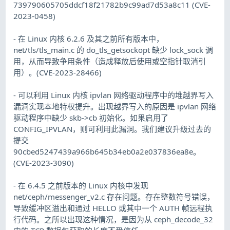
739790605705ddcf18f21782b9c99ad7d53a8c11 (CVE-
2023-0458)
- 在 Linux 内核 6.2.6 及其之前所有版本中，
net/tls/tls_main.c 的 do_tls_getsockopt 缺少 lock_sock 调
用，从而导致争用条件（造成释放后使用或空指针取消引
用）。(CVE-2023-28466)
- 可以利用 Linux 内核 ipvlan 网络驱动程序中的堆越界写入
漏洞实现本地特权提升。出现越界写入的原因是 ipvlan 网络
驱动程序中缺少 skb->cb 初始化。如果启用了
CONFIG_IPVLAN，则可利用此漏洞。我们建议升级过去的
提交
90cbed5247439a966b645b34eb0a2e037836ea8e。
(CVE-2023-3090)
- 在 6.4.5 之前版本的 Linux 内核中发现
net/ceph/messenger_v2.c 存在问题。存在整数符号错误，
导致缓冲区溢出和通过 HELLO 或其中一个 AUTH 帧远程执
行代码。之所以出现这种情况，是因为从 ceph_decode_32