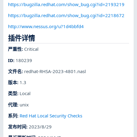
https://bugzilla.redhat.com/show_bug.cgi?id=2193219
https://bugzilla.redhat.com/show_bug.cgi?id=2218672
http://www.nessus.org/u?1d4bbfd4
插件详情
严重性
:
Critical
ID
:
180239
文件名
:
redhat-RHSA-2023-4801.nasl
版本
:
1.3
类型
:
Local
代理
:
unix
系列
:
Red Hat Local Security Checks
发布时间
:
2023/8/29