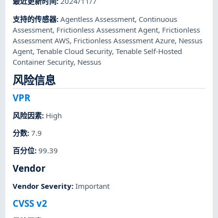
最近更新时间
:
2024/11/7
支持的传感器
:
Agentless Assessment
,
Continuous
Assessment
,
Frictionless Assessment Agent
,
Frictionless
Assessment AWS
,
Frictionless Assessment Azure
,
Nessus
Agent
,
Tenable Cloud Security
,
Tenable Self-Hosted
Container Security
,
Nessus
风险信息
VPR
风险因素
:
High
分数
:
7.9
百分位
:
99.39
Vendor
Vendor Severity
:
Important
CVSS v2