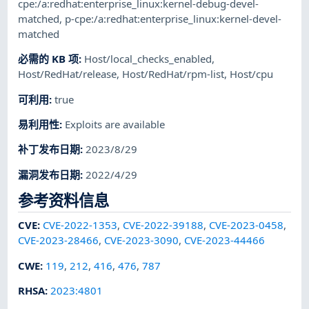
cpe:/a:redhat:enterprise_linux:kernel-debug-devel-
matched
,
p-cpe:/a:redhat:enterprise_linux:kernel-devel-
matched
必需的 KB 项
:
Host/local_checks_enabled
,
Host/RedHat/release
,
Host/RedHat/rpm-list
,
Host/cpu
可利用
:
true
易利用性
:
Exploits are available
补丁发布日期
:
2023/8/29
漏洞发布日期
:
2022/4/29
参考资料信息
CVE
:
CVE-2022-1353
,
CVE-2022-39188
,
CVE-2023-0458
,
CVE-2023-28466
,
CVE-2023-3090
,
CVE-2023-44466
CWE
:
119
,
212
,
416
,
476
,
787
RHSA
:
2023:4801