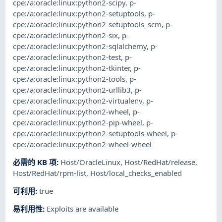
cpe:/a:oracle:linux:python2-scipy
,
p-
cpe:/a:oracle:linux:python2-setuptools
,
p-
cpe:/a:oracle:linux:python2-setuptools_scm
,
p-
cpe:/a:oracle:linux:python2-six
,
p-
cpe:/a:oracle:linux:python2-sqlalchemy
,
p-
cpe:/a:oracle:linux:python2-test
,
p-
cpe:/a:oracle:linux:python2-tkinter
,
p-
cpe:/a:oracle:linux:python2-tools
,
p-
cpe:/a:oracle:linux:python2-urllib3
,
p-
cpe:/a:oracle:linux:python2-virtualenv
,
p-
cpe:/a:oracle:linux:python2-wheel
,
p-
cpe:/a:oracle:linux:python2-pip-wheel
,
p-
cpe:/a:oracle:linux:python2-setuptools-wheel
,
p-
cpe:/a:oracle:linux:python2-wheel-wheel
必需的 KB 项
:
Host/OracleLinux
,
Host/RedHat/release
,
Host/RedHat/rpm-list
,
Host/local_checks_enabled
可利用
:
true
易利用性
:
Exploits are available