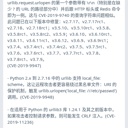
urllib.request.urlopen 的第一个参数带有 \r\n（特别是在缺
少 ? 的 URL 的路径部分中）并后跟 HTTP 标头或 Redis 命令
即为一例。这与 CVE-2019-9740 的查询字符串问题相似。
此问题已在以下版本中修复：v2.7.17、v2.7.17rc1、
v2.7.18、v2.7.18rc1；v3.5.10、v3.5.10rc1、v3.5.8、
v3.5.8rc1、v3.5.8rc2、v3.5.9；v3.6.10、v3.6.10rc1、
v3.6.11、v3.6.11rc1、v3.6.12、v3.6.9、v3.6.9rc1；
v3.7.4、v3.7.4rc1、v3.7.4rc2、v3.7.5、v3.7.5rc1、
v3.7.6、v3.7.6rc1、v3.7.7、v3.7.7rc1、v3.7.8、
v3.7.8rc1、v3.7.9。
(CVE-2019-9947)
- Python 2.x 到 2.7.16 中的 urllib 支持 local_file:
scheme，这让远程攻击者更容易绕过黑名单文件：URI 的
保护机制，触发 urllib.urlopen('local_file: ///etc/passwd')
调用。(CVE-2019-9948)
- 在适用于 Python 的 urllib3 库 1.24.1 及其之前版本中，
如果攻击者控制请求参数，则可能发生 CRLF 注入。(CVE-
2019-11236)