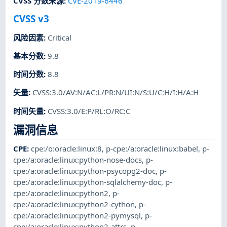
CVSS 分数来源
:
CVE-2019-6446
CVSS v3
风险因素
:
Critical
基本分数
:
9.8
时间分数
:
8.8
矢量
:
CVSS:3.0/AV:N/AC:L/PR:N/UI:N/S:U/C:H/I:H/A:H
时间矢量
:
CVSS:3.0/E:P/RL:O/RC:C
漏洞信息
CPE
:
cpe:/o:oracle:linux:8
,
p-cpe:/a:oracle:linux:babel
,
p-
cpe:/a:oracle:linux:python-nose-docs
,
p-
cpe:/a:oracle:linux:python-psycopg2-doc
,
p-
cpe:/a:oracle:linux:python-sqlalchemy-doc
,
p-
cpe:/a:oracle:linux:python2
,
p-
cpe:/a:oracle:linux:python2-cython
,
p-
cpe:/a:oracle:linux:python2-pymysql
,
p-
cpe:/a:oracle:linux:python2-attrs
,
p-