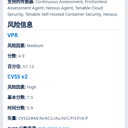
支持的传感器
:
Continuous Assessment
,
Frictionless
Assessment Agent
,
Nessus Agent
,
Tenable Cloud
Security
,
Tenable Self-Hosted Container Security
,
Nessus
风险信息
VPR
风险因素
:
Medium
分数
:
4.9
百分位
:
57.12
CVSS v2
风险因素
:
High
基本分数
:
7.5
时间分数
:
5.9
矢量
:
CVSS2#AV:N/AC:L/Au:N/C:P/I:P/A:P