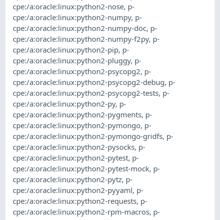
cpe:/a:oracle:linux:python2-nose
,
p-
cpe:/a:oracle:linux:python2-numpy
,
p-
cpe:/a:oracle:linux:python2-numpy-doc
,
p-
cpe:/a:oracle:linux:python2-numpy-f2py
,
p-
cpe:/a:oracle:linux:python2-pip
,
p-
cpe:/a:oracle:linux:python2-pluggy
,
p-
cpe:/a:oracle:linux:python2-psycopg2
,
p-
cpe:/a:oracle:linux:python2-psycopg2-debug
,
p-
cpe:/a:oracle:linux:python2-psycopg2-tests
,
p-
cpe:/a:oracle:linux:python2-py
,
p-
cpe:/a:oracle:linux:python2-pygments
,
p-
cpe:/a:oracle:linux:python2-pymongo
,
p-
cpe:/a:oracle:linux:python2-pymongo-gridfs
,
p-
cpe:/a:oracle:linux:python2-pysocks
,
p-
cpe:/a:oracle:linux:python2-pytest
,
p-
cpe:/a:oracle:linux:python2-pytest-mock
,
p-
cpe:/a:oracle:linux:python2-pytz
,
p-
cpe:/a:oracle:linux:python2-pyyaml
,
p-
cpe:/a:oracle:linux:python2-requests
,
p-
cpe:/a:oracle:linux:python2-rpm-macros
,
p-