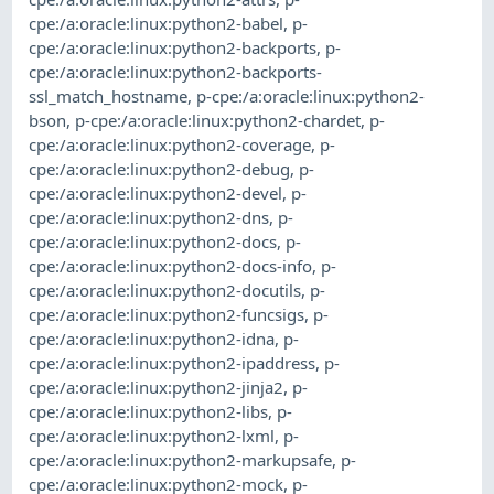
cpe:/a:oracle:linux:python2-babel
,
p-
cpe:/a:oracle:linux:python2-backports
,
p-
cpe:/a:oracle:linux:python2-backports-
ssl_match_hostname
,
p-cpe:/a:oracle:linux:python2-
bson
,
p-cpe:/a:oracle:linux:python2-chardet
,
p-
cpe:/a:oracle:linux:python2-coverage
,
p-
cpe:/a:oracle:linux:python2-debug
,
p-
cpe:/a:oracle:linux:python2-devel
,
p-
cpe:/a:oracle:linux:python2-dns
,
p-
cpe:/a:oracle:linux:python2-docs
,
p-
cpe:/a:oracle:linux:python2-docs-info
,
p-
cpe:/a:oracle:linux:python2-docutils
,
p-
cpe:/a:oracle:linux:python2-funcsigs
,
p-
cpe:/a:oracle:linux:python2-idna
,
p-
cpe:/a:oracle:linux:python2-ipaddress
,
p-
cpe:/a:oracle:linux:python2-jinja2
,
p-
cpe:/a:oracle:linux:python2-libs
,
p-
cpe:/a:oracle:linux:python2-lxml
,
p-
cpe:/a:oracle:linux:python2-markupsafe
,
p-
cpe:/a:oracle:linux:python2-mock
,
p-