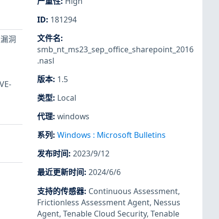
严重性
:
High
ID
:
181294
文件名
:
个漏洞
smb_nt_ms23_sep_office_sharepoint_2016
.nasl
版本
:
1.5
E-
类型
:
Local
代理
:
windows
系列
:
Windows : Microsoft Bulletins
发布时间
:
2023/9/12
最近更新时间
:
2024/6/6
支持的传感器
:
Continuous Assessment
,
Frictionless Assessment Agent
,
Nessus
Agent
,
Tenable Cloud Security
,
Tenable