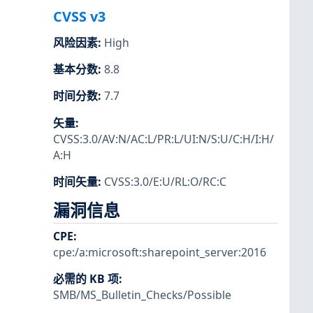
CVSS v3
风险因素
:
High
基本分数
:
8.8
时间分数
:
7.7
矢量
:
CVSS:3.0/AV:N/AC:L/PR:L/UI:N/S:U/C:H/I:H/
A:H
时间矢量
:
CVSS:3.0/E:U/RL:O/RC:C
漏洞信息
CPE
:
cpe:/a:microsoft:sharepoint_server:2016
必需的 KB 项
:
SMB/MS_Bulletin_Checks/Possible