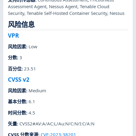
Assessment Agent
,
Nessus Agent
,
Tenable Cloud
Security
,
Tenable Self-Hosted Container Security
,
Nessus
风险信息
VPR
风险因素
:
Low
分数
:
3
百分位
:
23.51
CVSS v2
风险因素
:
Medium
基本分数
:
6.1
时间分数
:
4.5
矢量
:
CVSS2#AV:A/AC:L/Au:N/C:N/I:C/A:N
CVSS 分数来源
:
CVE-2023-38201