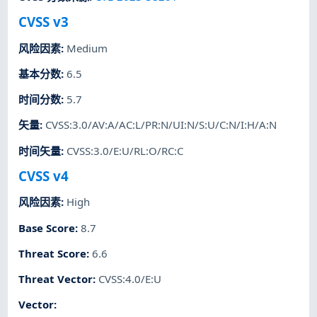
CVSS v3
风险因素
:
Medium
基本分数
:
6.5
时间分数
:
5.7
矢量
:
CVSS:3.0/AV:A/AC:L/PR:N/UI:N/S:U/C:N/I:H/A:N
时间矢量
:
CVSS:3.0/E:U/RL:O/RC:C
CVSS v4
风险因素
:
High
Base Score
:
8.7
Threat Score
:
6.6
Threat Vector
:
CVSS:4.0/E:U
Vector
: