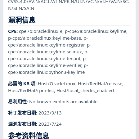
CVSS:4.0/AV:N/AC:L/AT:N/PR:N/UI:N/VC:N/VI:H/VA:N/SC:
N/SI:N/SA:N
漏洞信息
CPE
:
cpe:/o:oracle:linux:9
,
p-cpe:/a:oracle:linux:keylime
,
p-cpe:/a:oracle:linux:keylime-base
,
p-
cpe:/a:oracle:linux:keylime-registrar
,
p-
cpe:/a:oracle:linux:keylime-selinux
,
p-
cpe:/a:oracle:linux:keylime-tenant
,
p-
cpe:/a:oracle:linux:keylime-verifier
,
p-
cpe:/a:oracle:linux:python3-keylime
必需的 KB 项
:
Host/OracleLinux
,
Host/RedHat/release
,
Host/RedHat/rpm-list
,
Host/local_checks_enabled
易利用性
:
No known exploits are available
补丁发布日期
:
2023/9/13
漏洞发布日期
:
2023/7/24
参考资料信息