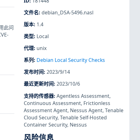
ID
:
181448
文件名
:
debian_DSA-5496.nasl
。
版本
:
1.4
利用此问
VE-
类型
:
Local
代理
:
unix
系列
:
Debian Local Security Checks
发布时间
:
2023/9/14
最近更新时间
:
2023/10/6
支持的传感器
:
Agentless Assessment
,
Continuous Assessment
,
Frictionless
Assessment Agent
,
Nessus Agent
,
Tenable
Cloud Security
,
Tenable Self-Hosted
Container Security
,
Nessus
风险信息