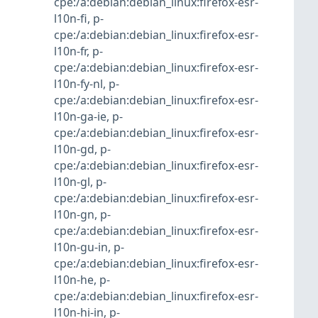
cpe:/a:debian:debian_linux:firefox-esr-
l10n-fi
,
p-
cpe:/a:debian:debian_linux:firefox-esr-
l10n-fr
,
p-
cpe:/a:debian:debian_linux:firefox-esr-
l10n-fy-nl
,
p-
cpe:/a:debian:debian_linux:firefox-esr-
l10n-ga-ie
,
p-
cpe:/a:debian:debian_linux:firefox-esr-
l10n-gd
,
p-
cpe:/a:debian:debian_linux:firefox-esr-
l10n-gl
,
p-
cpe:/a:debian:debian_linux:firefox-esr-
l10n-gn
,
p-
cpe:/a:debian:debian_linux:firefox-esr-
l10n-gu-in
,
p-
cpe:/a:debian:debian_linux:firefox-esr-
l10n-he
,
p-
cpe:/a:debian:debian_linux:firefox-esr-
l10n-hi-in
,
p-