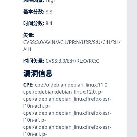
风险因素
:
High
基本分数
:
8.8
时间分数
:
8.4
矢量
:
CVSS:3.0/AV:N/AC:L/PR:N/UI:R/S:U/C:H/I:H/
A:H
时间矢量
:
CVSS:3.0/E:H/RL:O/RC:C
漏洞信息
CPE
:
cpe:/o:debian:debian_linux:11.0
,
cpe:/o:debian:debian_linux:12.0
,
p-
cpe:/a:debian:debian_linux:firefox-esr-
l10n-ach
,
p-
cpe:/a:debian:debian_linux:firefox-esr-
l10n-af
,
p-
cpe:/a:debian:debian_linux:firefox-esr-
l10n-all
,
p-