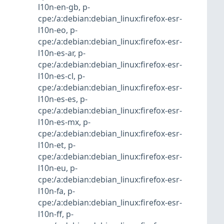
l10n-en-gb
,
p-
cpe:/a:debian:debian_linux:firefox-esr-
l10n-eo
,
p-
cpe:/a:debian:debian_linux:firefox-esr-
l10n-es-ar
,
p-
cpe:/a:debian:debian_linux:firefox-esr-
l10n-es-cl
,
p-
cpe:/a:debian:debian_linux:firefox-esr-
l10n-es-es
,
p-
cpe:/a:debian:debian_linux:firefox-esr-
l10n-es-mx
,
p-
cpe:/a:debian:debian_linux:firefox-esr-
l10n-et
,
p-
cpe:/a:debian:debian_linux:firefox-esr-
l10n-eu
,
p-
cpe:/a:debian:debian_linux:firefox-esr-
l10n-fa
,
p-
cpe:/a:debian:debian_linux:firefox-esr-
l10n-ff
,
p-