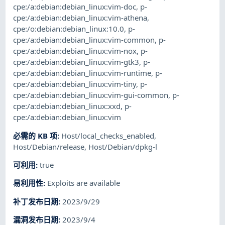
cpe:/a:debian:debian_linux:vim-doc
,
p-
cpe:/a:debian:debian_linux:vim-athena
,
cpe:/o:debian:debian_linux:10.0
,
p-
cpe:/a:debian:debian_linux:vim-common
,
p-
cpe:/a:debian:debian_linux:vim-nox
,
p-
cpe:/a:debian:debian_linux:vim-gtk3
,
p-
cpe:/a:debian:debian_linux:vim-runtime
,
p-
cpe:/a:debian:debian_linux:vim-tiny
,
p-
cpe:/a:debian:debian_linux:vim-gui-common
,
p-
cpe:/a:debian:debian_linux:xxd
,
p-
cpe:/a:debian:debian_linux:vim
必需的 KB 项
:
Host/local_checks_enabled
,
Host/Debian/release
,
Host/Debian/dpkg-l
可利用
:
true
易利用性
:
Exploits are available
补丁发布日期
:
2023/9/29
漏洞发布日期
:
2023/9/4