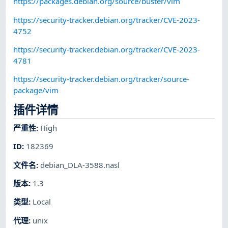
https://packages.debian.org/source/buster/vim
https://security-tracker.debian.org/tracker/CVE-2023-
4752
https://security-tracker.debian.org/tracker/CVE-2023-
4781
https://security-tracker.debian.org/tracker/source-
package/vim
插件详情
严重性
:
High
ID
:
182369
文件名
:
debian_DLA-3588.nasl
版本
:
1.3
类型
:
Local
代理
:
unix