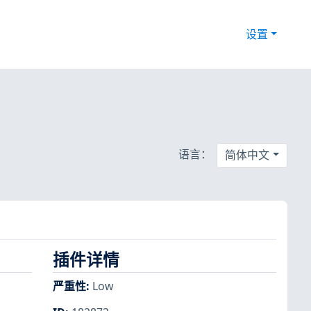
设置
语言：
简体中文
插件详情
严重性
:
Low