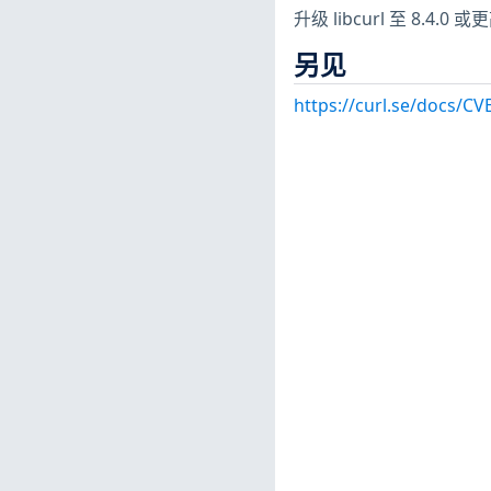
升级 libcurl 至 8.4.0 
另见
https://curl.se/docs/CV