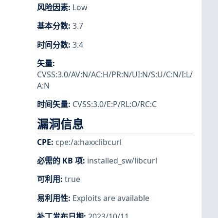
风险因素
:
Low
基本分数
:
3.7
时间分数
:
3.4
矢量
:
CVSS:3.0/AV:N/AC:H/PR:N/UI:N/S:U/C:N/I:L/
A:N
时间矢量
:
CVSS:3.0/E:P/RL:O/RC:C
漏洞信息
CPE
:
cpe:/a:haxx:libcurl
必需的 KB 项
:
installed_sw/libcurl
可利用
:
true
易利用性
:
Exploits are available
补丁发布日期
:
2023/10/11